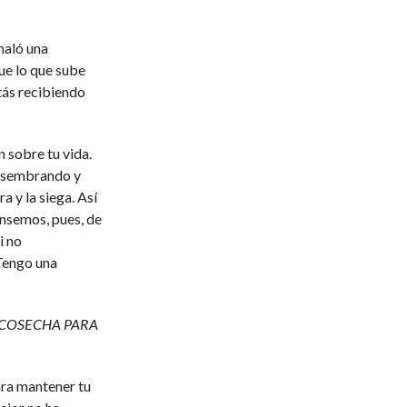
haló una
ue lo que sube
stás recibiendo
 sobre tu vida.
 sembrando y
 y la siega. Así
ansemos, pues, de
i no
¡Tengo una
E COSECHA PARA
ara mantener tu