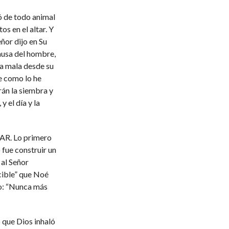
ó de todo animal
os en el altar. Y
eñor dijo en Su
ausa del hombre,
ea mala desde su
te como lo he
rán la siembra y
 y el día y la
R. Lo primero
 fue construir un
 al Señor
cible” que Noé
mo: “Nunca más
 que Dios inhaló