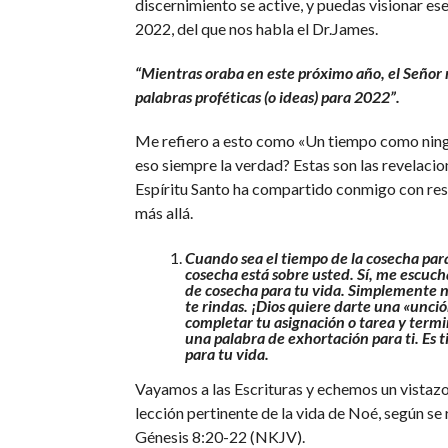
discernimiento se active, y puedas visionar ese
2022, del que nos habla el Dr.James.
“Mientras oraba en este próximo año, el Señor
palabras proféticas (o ideas) para 2022”.
Me refiero a esto como «Un tiempo como ning
eso siempre la verdad? Estas son las revelacio
Espíritu Santo ha compartido conmigo con re
más allá.
Cuando sea el tiempo de la cosecha para
cosecha está sobre usted. Sí, me escuch
de cosecha para tu vida. Simplemente n
te rindas. ¡Dios quiere darte una «unció
completar tu asignación o tarea y termi
una palabra de exhortación para ti. Es 
para tu vida.
Vayamos a las Escrituras y echemos un vistazo
lección pertinente de la vida de Noé, según se 
Génesis 8:20-22 (NKJV).