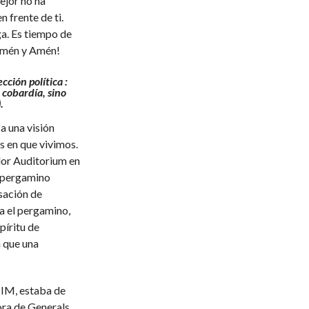
ejor no ha
n frente de ti.
a. Es tiempo de
¡Amén y Amén!
cción política :
 cobardía, sino
.
a una visión
s en que vivimos.
or Auditorium en
n pergamino
sación de
a el pergamino,
píritu de
a que una
HIM, estaba de
ora de Generals