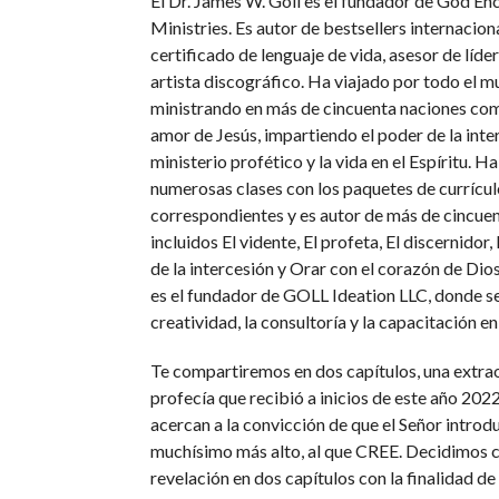
El Dr. James W. Goll es el fundador de God En
Ministries. Es autor de bestsellers internacion
certificado de lenguaje de vida, asesor de líder
artista discográfico. Ha viajado por todo el m
ministrando en más de cincuenta naciones co
amor de Jesús, impartiendo el poder de la inter
ministerio profético y la vida en el Espíritu. 
numerosas clases con los paquetes de currícul
correspondientes y es autor de más de cincuen
incluidos El vidente, El profeta, El discernidor,
de la intercesión y Orar con el corazón de Di
es el fundador de GOLL Ideation LLC, donde se
creatividad, la consultoría y la capacitación en
Te compartiremos en dos capítulos, una extra
profecía que recibió a inicios de este año 2022
acercan a la convicción de que el Señor introdu
muchísimo más alto, al que CREE. Decidimos 
revelación en dos capítulos con la finalidad de