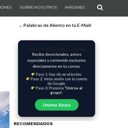
IONES
SOBRE NOSOTROS
IMÁGENES
→ Palabras de Aliento en tu E-Mail:
Únete al Grupo Oficial
Recibe devocionales, avisos
especiales y contenido exclusivo
directamente en tu correo.
Paso 1: Haz clic en el botón.
Paso 2: Inicia sesión con tu cuenta
de Google.
Paso 3: Presiona
“Unirse al
grupo”
.
Unirme Ahora
RECOMENDADOS