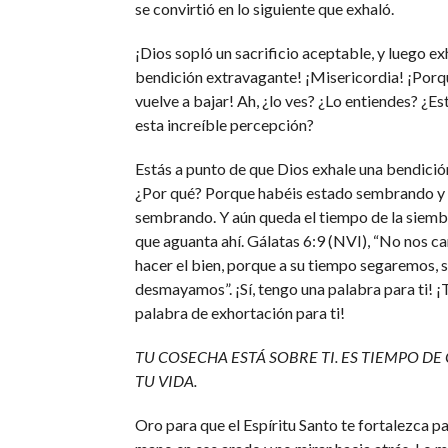
se convirtió en lo siguiente que exhaló.
¡Dios sopló un sacrificio aceptable, y luego ex
bendición extravagante! ¡Misericordia! ¡Porq
vuelve a bajar! Ah, ¿lo ves? ¿Lo entiendes? ¿E
esta increíble percepción?
Estás a punto de que Dios exhale una bendición
¿Por qué? Porque habéis estado sembrando y
sembrando. Y aún queda el tiempo de la siembra
que aguanta ahí. Gálatas 6:9 (NVI), “No nos c
hacer el bien, porque a su tiempo segaremos, s
desmayamos”. ¡Sí, tengo una palabra para ti! 
palabra de exhortación para ti!
TU COSECHA ESTÁ SOBRE TI. ES TIEMPO D
TU VIDA.
Oro para que el Espíritu Santo te fortalezca p