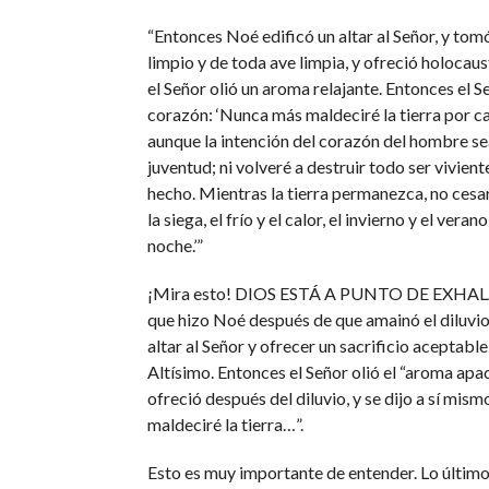
“Entonces Noé edificó un altar al Señor, y tom
limpio y de toda ave limpia, y ofreció holocaust
el Señor olió un aroma relajante. Entonces el S
corazón: ‘Nunca más maldeciré la tierra por c
aunque la intención del corazón del hombre s
juventud; ni volveré a destruir todo ser vivien
hecho. Mientras la tierra permanezca, no cesa
la siega, el frío y el calor, el invierno y el verano,
noche.’”
¡Mira esto! DIOS ESTÁ A PUNTO DE EXHALA
que hizo Noé después de que amainó el diluvio
altar al Señor y ofrecer un sacrificio aceptable
Altísimo. Entonces el Señor olió el “aroma apa
ofreció después del diluvio, y se dijo a sí mis
maldeciré la tierra…”.
Esto es muy importante de entender. Lo último