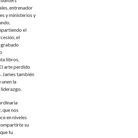
counters
ales, entrenador
es y ministerios y
undo,
mpartiendo el
cesión, el
Ha grabado
o
ta libros,
 El arte perdido
os. James también
 unen la
 liderazgo.
ordinaria
, que nos
ce en niveles
compartirte su
 que tu