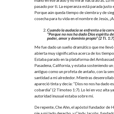
mano en ese arado y no mirar hacia atrás. Lo m
pasado por ti. La esperanza está parada justo e
Porque aún queda tiempo de siembra y de sieg
cosecha para tu vida en el nombre de Jesús, 
Cuando la audacia se enfrenta a la corre
“Porque no nos ha dado Dios espíritu de
poder, amor y dominio propio” (2 Ti. 1:7)
Me fue dado un sueño dramático que me llevó 
abierta muy significativa acerca de los tiempo
Estaba parado en la plataforma del Ambassad
Pasadena, California, y estaba sosteniendo u
antiguo como un profeta de antaño, con la sen
santidad a mi alrededor. Mientras desenrollab
apareció tinta y decía: “Dios no nos ha dado es
cobardía” (2 Timoteo 1:7). Lo leí en voz alta y
autoridad inusual estaba sobre mí.
De repente, Che Ahn, el apóstol fundador de 
pie a mi lado derecho, y Cindy Jacobs, fundad