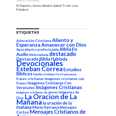
MARIO SERRANO
El Espíritu Santo Vendrá Sobre Ti con una
Palabra
ETIQUETAS
Aliento y
Adoración Cristiana
Esperanza
Amanecer con Dios
Biblia En
Apocalipsis y profecía
biblia
destacado
Audio
Biblia Hablada
Destacado Biblia Hablada
Devocionales
Esteban Correa
Estudios
Biblicos
Fe y Esperanza
Familia Cristiana
frases cristianas
Imagenes cristianas con
Imagenes Cristianas Con
frases
Imágenes Cristianas
Versículos
imágenes de
Imágenes cristianas de aliento
La Oracion de La
Dios
Mañana
la oración de la
mañana
Mario Serrano
Mensajes
Mensajes Cristianos de
Cortos