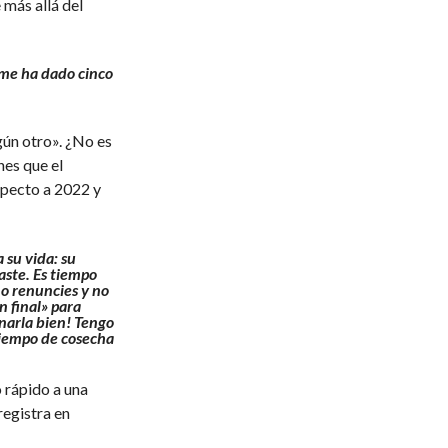
 más allá del
 me ha dado cinco
ún otro». ¿No es
nes que el
specto a 2022 y
 su vida: su
aste. Es tiempo
o renuncies y no
n final» para
narla bien! Tengo
tiempo de cosecha
 rápido a una
registra en