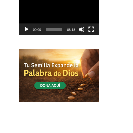
vídeo
00:00
08:18