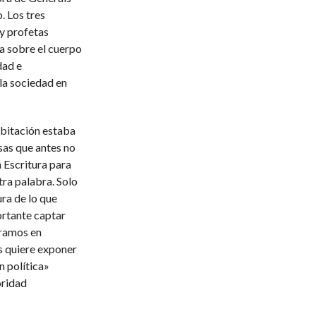
. Los tres
y profetas
ía sobre el cuerpo
dad e
la sociedad en
abitación estaba
sas que antes no
a Escritura para
tra palabra. Solo
ura de lo que
ortante captar
áramos en
s quiere exponer
n política»
oridad