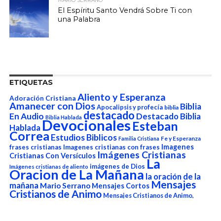
MARIO SERRANO
El Espíritu Santo Vendrá Sobre Ti con
una Palabra
ETIQUETAS
Aliento y Esperanza
Adoración Cristiana
Amanecer con Dios
Biblia
Apocalipsis y profecía
biblia
destacado
En Audio
Destacado Biblia
Biblia Hablada
Devocionales
Esteban
Hablada
Correa
Estudios Biblicos
Fe y Esperanza
Familia Cristiana
Imagenes
frases cristianas
Imagenes cristianas con frases
Imágenes Cristianas
Cristianas Con Versículos
La
imágenes de Dios
Imágenes cristianas de aliento
Oracion de La Mañana
la oración de la
Mensajes
mañana
Mario Serrano
Mensajes Cortos
Cristianos de Animo
Mensajes Cristianos de Animo,
Noticias
Aliento y Esperanza
Musica Cristiana
Noticias
Cristianas de Hoy en el Mundo de 2022
Oraciones Cristianas Para Empezar el