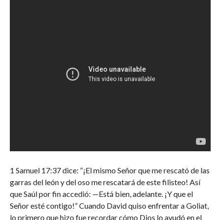
1 Samuel 17:37 dice: “¡El mismo Señor que me rescató de las
garras del león y del oso me rescatará de este filisteo! Así
que Saúl por fin accedió: —Está bien, adelante. ¡Y que el
Señor esté contigo!” Cuando David quiso enfrentar a Goliat,
lo primero que hizo fue recordar cómo Dios lo ayudó en el