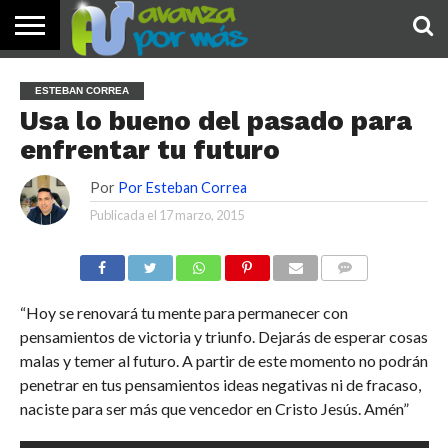
INICIO
PALABRA
DEVOCIONALES
NOTICIAS
TESTIMONIOS
ORACIONES
SOBRE
IMÁGENES
ESTEBAN CORREA
DE HOY
NOSOTROS
Usa lo bueno del pasado para
enfrentar tu futuro
Por
Por Esteban Correa
Publicada el
17 marzo, 2015
COMENTARIOS
“Hoy se renovará tu mente para permanecer con
pensamientos de victoria y triunfo. Dejarás de esperar cosas
malas y temer al futuro. A partir de este momento no podrán
penetrar en tus pensamientos ideas negativas ni de fracaso,
naciste para ser más que vencedor en Cristo Jesús. Amén”