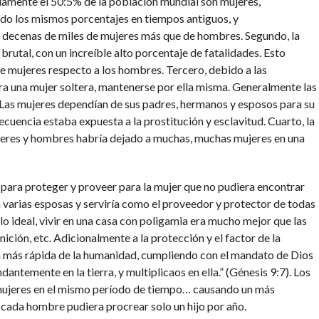
amente el 50:5% de la población mundial son mujeres,
o los mismos porcentajes en tiempos antiguos, y
a decenas de miles de mujeres más que de hombres. Segundo, la
rutal, con un increíble alto porcentaje de fatalidades. Esto
e mujeres respecto a los hombres. Tercero, debido a las
ara una mujer soltera, mantenerse por ella misma. Generalmente las
 Las mujeres dependían de sus padres, hermanos y esposos para su
ecuencia estaba expuesta a la prostitución y esclavitud. Cuarto, la
ujeres y hombres habría dejado a muchas, muchas mujeres en una
 para proteger y proveer para la mujer que no pudiera encontrar
varias esposas y serviría como el proveedor y protector de todas
lo ideal, vivir en una casa con poligamia era mucho mejor que las
anición, etc. Adicionalmente a la protección y el factor de la
ón más rápida de la humanidad, cumpliendo con el mandato de Dios
antemente en la tierra, y multiplicaos en ella.” (Génesis 9:7). Los
ujeres en el mismo período de tiempo… causando un más
 cada hombre pudiera procrear solo un hijo por año.