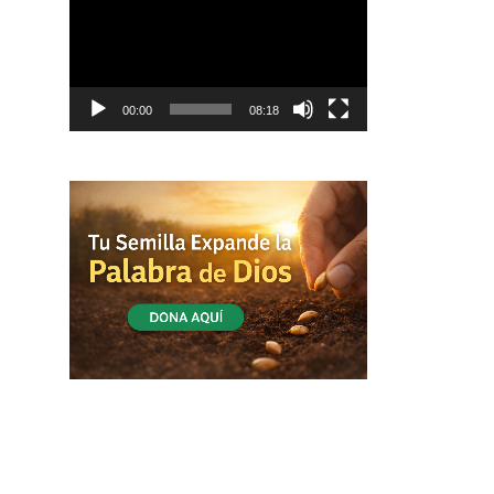
vídeo
00:00
08:18