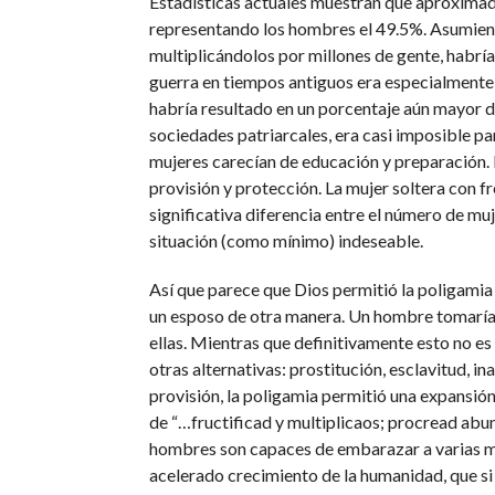
Estadísticas actuales muestran que aproximad
representando los hombres el 49.5%. Asumiend
multiplicándolos por millones de gente, habrí
guerra en tiempos antiguos era especialmente b
habría resultado en un porcentaje aún mayor d
sociedades patriarcales, era casi imposible p
mujeres carecían de educación y preparación.
provisión y protección. La mujer soltera con fr
significativa diferencia entre el número de m
situación (como mínimo) indeseable.
Así que parece que Dios permitió la poligamia
un esposo de otra manera. Un hombre tomaría 
ellas. Mientras que definitivamente esto no es 
otras alternativas: prostitución, esclavitud, in
provisión, la poligamia permitió una expansi
de “…fructificad y multiplicaos; procread abund
hombres son capaces de embarazar a varias m
acelerado crecimiento de la humanidad, que si