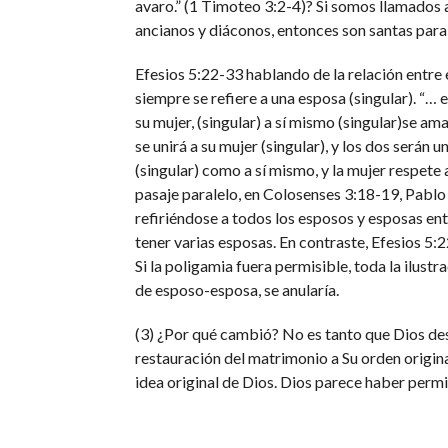
avaro.” (1 Timoteo 3:2-4)? Si somos llamados a
ancianos y diáconos, entonces son santas para
Efesios 5:22-33 hablando de la relación entre 
siempre se refiere a una esposa (singular). “… 
su mujer, (singular) a sí mismo (singular)se am
se unirá a su mujer (singular), y los dos serán 
(singular) como a sí mismo, y la mujer respete
pasaje paralelo, en Colosenses 3:18-19, Pablo 
refiriéndose a todos los esposos y esposas en
tener varias esposas. En contraste, Efesios 5:
Si la poligamia fuera permisible, toda la ilustra
de esposo-esposa, se anularía.
(3) ¿Por qué cambió? No es tanto que Dios de
restauración del matrimonio a Su orden origina
idea original de Dios. Dios parece haber perm
que el problema nunca hubiera ocurrido. En la
necesidad de poligamia. En la mayoría de las c