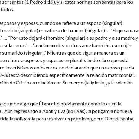
 ser santos (1 Pedro 1:16), y si estas normas son santas para los
 todos.
esposos y esposas, cuando se refiere a un esposo (singular)
el marido (singular) es cabeza de la mujer (singular) … “El que ama a
a.” … “Por esto dejará el hombre (singular) a su padre y a su madre y
una sola carne.” … “..cada uno de vosotros ame también a su mujer
 a su marido (singular).” Mientras que de alguna manera es un
se refiere a esposos y esposas en plural, siendo claro que está
tre los cristianos colosenses, no declarando que un esposo pueda
22-33 está describiendo específicamente la relación matrimonial.
ción de Cristo en relación con Su cuerpo (la iglesia), y la relación
sapruebe algo que Él aprobó previamente como lo es en la
l. Aún regresando a Adán y Eva (no Evas), la poligamia no fue la
itido la poligamia para resolver un problema, pero Dios deseaba
 mayoría de las sociedades modernas, no hay en lo absoluto la
ulturas actuales, las mujeres son ya capaces de proveer y