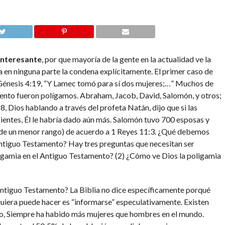
 interesante
, por que mayoría de la gente en la actualidad ve la
a en ninguna parte la condena explícitamente. El primer caso de
 Génesis 4:19, “Y Lamec tomó para sí dos mujeres;…” Muchos de
nto fueron polígamos. Abraham, Jacob, David, Salomón, y otros;
, Dios hablando a través del profeta Natán, dijo que si las
ientes, Él le habría dado aún más. Salomón tuvo 700 esposas y
de un menor rango) de acuerdo a 1 Reyes 11:3. ¿Qué debemos
Antiguo Testamento? Hay tres preguntas que necesitan ser
ligamia en el Antiguo Testamento? (2) ¿Cómo ve Dios la poligamia
 Antiguo Testamento? La Biblia no dice específicamente porqué
quiera puede hacer es “informarse” especulativamente. Existen
ro, Siempre ha habido más mujeres que hombres en el mundo.