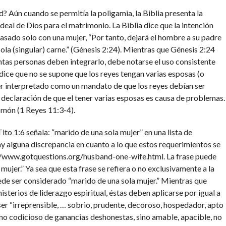
d? Aún cuando se permitía la poligamia, la Biblia presenta la
eal de Dios para el matrimonio. La Biblia dice que la intención
asado solo con una mujer, “Por tanto, dejará el hombre a su padre
 sola (singular) carne.” (Génesis 2:24). Mientras que Génesis 2:24
ntas personas deben integrarlo, debe notarse el uso consistente
dice que no se supone que los reyes tengan varias esposas (o
er interpretado como un mandato de que los reyes debían ser
eclaración de que el tener varias esposas es causa de problemas.
omón (1 Reyes 11:3-4).
to 1:6 señala: “marido de una sola mujer” en una lista de
ay alguna discrepancia en cuanto a lo que estos requerimientos se
p://www.gotquestions.org/husband-one-wife.html. La frase puede
mujer.” Ya sea que esta frase se refiera o no exclusivamente a la
de ser considerado “marido de una sola mujer.” Mientras que
sterios de liderazgo espiritual, éstas deben aplicarse por igual a
ser “irreprensible, … sobrio, prudente, decoroso, hospedador, apto
 no codicioso de ganancias deshonestas, sino amable, apacible, no