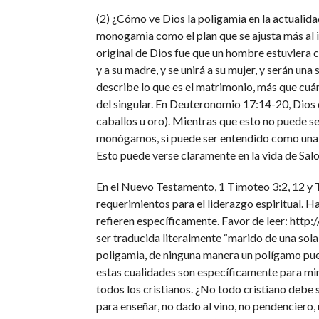
(2) ¿Cómo ve Dios la poligamia en la actualida
monogamia como el plan que se ajusta más al id
original de Dios fue que un hombre estuviera c
y a su madre, y se unirá a su mujer, y serán una
describe lo que es el matrimonio, más que cuá
del singular. En Deuteronomio 17:14-20, Dios 
caballos u oro). Mientras que esto no puede s
monógamos, si puede ser entendido como una d
Esto puede verse claramente en la vida de Sal
En el Nuevo Testamento, 1 Timoteo 3:2, 12 y Ti
requerimientos para el liderazgo espiritual. H
refieren específicamente. Favor de leer: htt
ser traducida literalmente “marido de una sola 
poligamia, de ninguna manera un polígamo pue
estas cualidades son específicamente para mini
todos los cristianos. ¿No todo cristiano debe 
para enseñar, no dado al vino, no pendenciero,