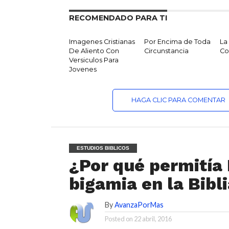
RECOMENDADO PARA TI
Imagenes Cristianas
Por Encima de Toda
La
De Aliento Con
Circunstancia
Co
Versiculos Para
Jovenes
HAGA CLIC PARA COMENTAR
ESTUDIOS BIBLICOS
¿Por qué permitía 
bigamia en la Bibl
By
AvanzaPorMas
Posted on
22 abril, 2016