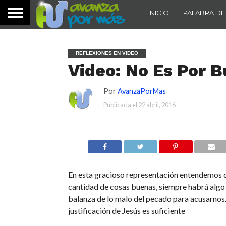
INICIO
PALABRA DE
REFLEXIONES EN VIDEO
Video: No Es Por B
Por
AvanzaPorMas
Publicada el
22 abril, 2016
En esta gracioso representación entendemos q
cantidad de cosas buenas, siempre habrá algo q
balanza de lo malo del pecado para acusarnos.
justificación de Jesús es suficiente