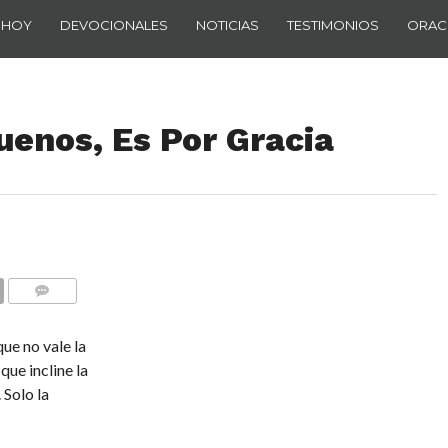
 HOY
DEVOCIONALES
NOTICIAS
TESTIMONIOS
ORAC
uenos, Es Por Gracia
COMENTARIOS
ue no vale la
ue incline la
 Solo la