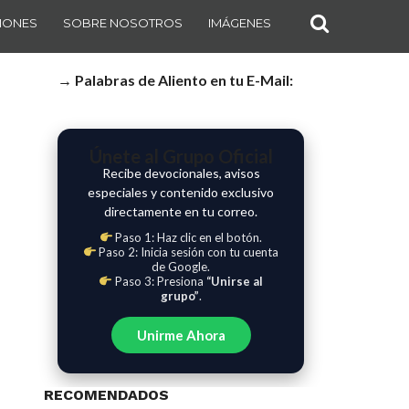
IONES
SOBRE NOSOTROS
IMÁGENES
→ Palabras de Aliento en tu E-Mail:
Únete al Grupo Oficial
Recibe devocionales, avisos
especiales y contenido exclusivo
directamente en tu correo.
Paso 1: Haz clic en el botón.
Paso 2: Inicia sesión con tu cuenta
de Google.
Paso 3: Presiona
“Unirse al
grupo”
.
Unirme Ahora
RECOMENDADOS