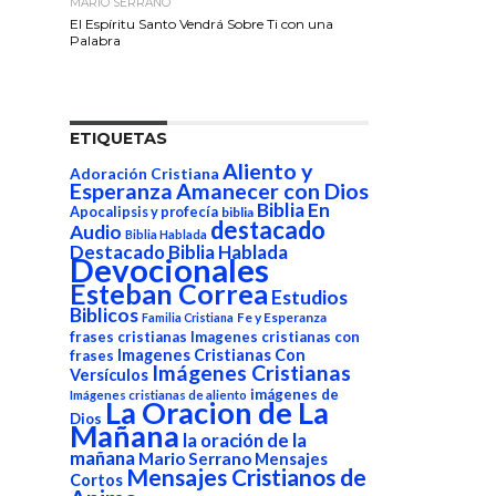
MARIO SERRANO
El Espíritu Santo Vendrá Sobre Ti con una
Palabra
ETIQUETAS
Aliento y
Adoración Cristiana
Esperanza
Amanecer con Dios
Biblia En
Apocalipsis y profecía
biblia
destacado
Audio
Biblia Hablada
Destacado Biblia Hablada
Devocionales
Esteban Correa
Estudios
Biblicos
Fe y Esperanza
Familia Cristiana
frases cristianas
Imagenes cristianas con
Imagenes Cristianas Con
frases
Imágenes Cristianas
Versículos
imágenes de
Imágenes cristianas de aliento
La Oracion de La
Dios
Mañana
la oración de la
mañana
Mario Serrano
Mensajes
Mensajes Cristianos de
Cortos