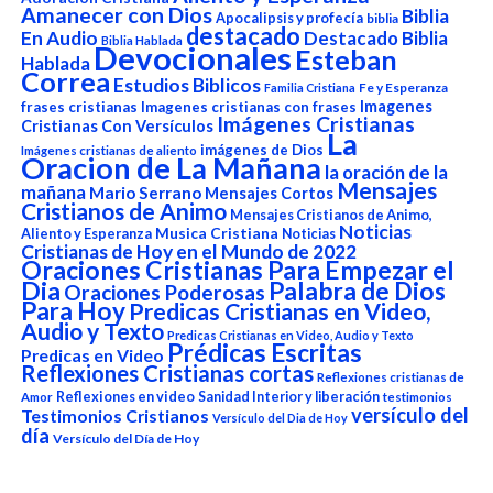
Amanecer con Dios
Biblia
Apocalipsis y profecía
biblia
destacado
En Audio
Destacado Biblia
Biblia Hablada
Devocionales
Esteban
Hablada
Correa
Estudios Biblicos
Fe y Esperanza
Familia Cristiana
Imagenes
frases cristianas
Imagenes cristianas con frases
Imágenes Cristianas
Cristianas Con Versículos
La
imágenes de Dios
Imágenes cristianas de aliento
Oracion de La Mañana
la oración de la
Mensajes
mañana
Mario Serrano
Mensajes Cortos
Cristianos de Animo
Mensajes Cristianos de Animo,
Noticias
Aliento y Esperanza
Musica Cristiana
Noticias
Cristianas de Hoy en el Mundo de 2022
Oraciones Cristianas Para Empezar el
Dia
Palabra de Dios
Oraciones Poderosas
Para Hoy
Predicas Cristianas en Video,
Audio y Texto
Predicas Cristianas en Video, Audio y Texto
Prédicas Escritas
Predicas en Video
Reflexiones Cristianas cortas
Reflexiones cristianas de
Reflexiones en video
Sanidad Interior y liberación
Amor
testimonios
versículo del
Testimonios Cristianos
Versículo del Dia de Hoy
día
Versículo del Día de Hoy