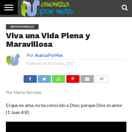
INICIO
PALABRA
DEVOCIONALES
NOTICIAS
TESTIMONIOS
ORACIONES
SOBRE
IMÁGENES
DEVOCIONALES
DE HOY
NOSOTROS
Viva una Vida Plena y
Maravillosa
Por
AvanzaPorMas
Publicada el
30 octubre, 2017
COMENTARIOS
Por Mario Serrano
El que no ama, no ha conocido a Dios; porque Dios es amor
(1 Juan 4:8)