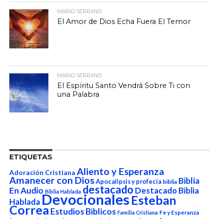
MARIO SERRANO
El Amor de Dios Echa Fuera El Temor
MARIO SERRANO
El Espíritu Santo Vendrá Sobre Ti con
una Palabra
ETIQUETAS
Aliento y Esperanza
Adoración Cristiana
Amanecer con Dios
Biblia
Apocalipsis y profecía
biblia
destacado
En Audio
Destacado Biblia
Biblia Hablada
Devocionales
Esteban
Hablada
Correa
Estudios Biblicos
Fe y Esperanza
Familia Cristiana