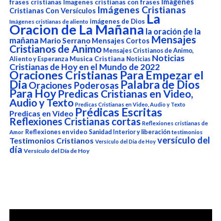
Imagenes
frases cristianas
Imagenes cristianas con frases
Imágenes Cristianas
Cristianas Con Versículos
La
imágenes de Dios
Imágenes cristianas de aliento
Oracion de La Mañana
la oración de la
Mensajes
mañana
Mario Serrano
Mensajes Cortos
Cristianos de Animo
Mensajes Cristianos de Animo,
Noticias
Aliento y Esperanza
Musica Cristiana
Noticias
Cristianas de Hoy en el Mundo de 2022
Oraciones Cristianas Para Empezar el
Dia
Palabra de Dios
Oraciones Poderosas
Para Hoy
Predicas Cristianas en Video,
Audio y Texto
Predicas Cristianas en Video, Audio y Texto
Prédicas Escritas
Predicas en Video
Reflexiones Cristianas cortas
Reflexiones cristianas de
Reflexiones en video
Sanidad Interior y liberación
Amor
testimonios
versículo del
Testimonios Cristianos
Versículo del Dia de Hoy
día
Versículo del Día de Hoy
Reproductor
de