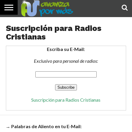
INICIO
PALABRA
DEVOCIONALES
NOTICIAS
TESTIMONIOS
ORACIONES
SOBRE
IMÁGENES
Suscripción para Radios
DE HOY
NOSOTROS
Cristianas
Escriba su E-Mail:
Exclusivo para personal de radios:
Suscripción para Radios Cristianas
→ Palabras de Aliento en tu E-Mail: