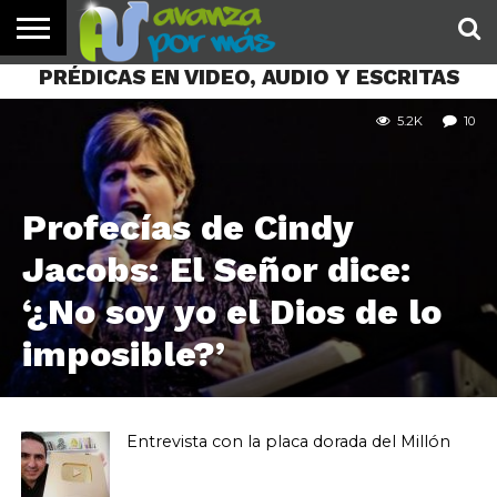
PRÉDICAS EN VIDEO, AUDIO Y ESCRITAS
INICIO
PALABRA
DEVOCIONALES
NOTICIAS
TESTIMONIOS
ORACIONES
SOBRE
IMÁGENES
DE HOY
NOSOTROS
5.2K
10
Profecías de Cindy
Jacobs: El Señor dice:
‘¿No soy yo el Dios de lo
imposible?’
Entrevista con la placa dorada del Millón