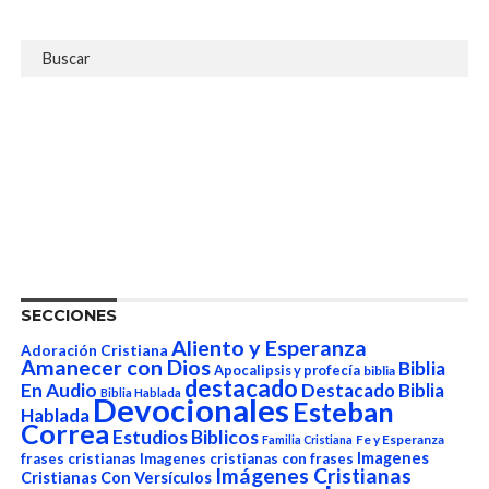
SECCIONES
Aliento y Esperanza
Adoración Cristiana
Amanecer con Dios
Biblia
Apocalipsis y profecía
biblia
destacado
En Audio
Destacado Biblia
Biblia Hablada
Devocionales
Esteban
Hablada
Correa
Estudios Biblicos
Fe y Esperanza
Familia Cristiana
Imagenes
frases cristianas
Imagenes cristianas con frases
Imágenes Cristianas
Cristianas Con Versículos