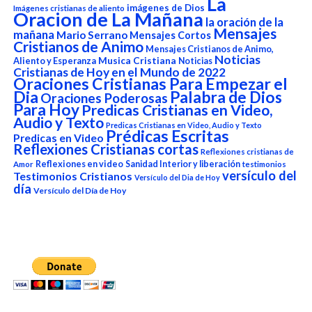
La
imágenes de Dios
Imágenes cristianas de aliento
Oracion de La Mañana
la oración de la
Mensajes
mañana
Mario Serrano
Mensajes Cortos
Cristianos de Animo
Mensajes Cristianos de Animo,
Noticias
Aliento y Esperanza
Musica Cristiana
Noticias
Cristianas de Hoy en el Mundo de 2022
Oraciones Cristianas Para Empezar el
Dia
Palabra de Dios
Oraciones Poderosas
Para Hoy
Predicas Cristianas en Video,
Audio y Texto
Predicas Cristianas en Video, Audio y Texto
Prédicas Escritas
Predicas en Video
Reflexiones Cristianas cortas
Reflexiones cristianas de
Reflexiones en video
Sanidad Interior y liberación
Amor
testimonios
versículo del
Testimonios Cristianos
Versículo del Dia de Hoy
día
Versículo del Día de Hoy