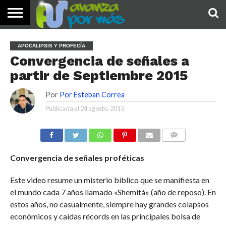
INICIO
PALABRA
DEVOCIONALES
NOTICIAS
TESTIMONIOS
ORACIONES
SOBRE
IMÁGENES
APOCALIPSIS Y PROFECÍA
DE HOY
NOSOTROS
Convergencia de señales a
partir de Septiembre 2015
Por
Por Esteban Correa
Publicada el
24 agosto, 2015
COMENTARIOS
Convergencia de señales proféticas
Este video resume un misterio bíblico que se manifiesta en
el mundo cada 7 años llamado «Shemitá» (año de reposo). En
estos años, no casualmente, siempre hay grandes colapsos
económicos y caídas récords en las principales bolsa de