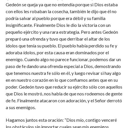
Gedeón se queja ya que no entendía porque si Dios estaba
con ellos les robaban la cosecha, también le dijo que él no
podría salvar al pueblo porque era débil y su familia
insignificante. Finalmente Dios le dio la victoria con un
pequeño ejército y una rara estrategia. Pero antes Gedeón
preparó una ofrenda y tuvo que derribar el altar de los
ídolos que tenía su pueblo. El pueblo había perdido su fe y
adoraba ídolos, por esta causa eran dominados por el
enemigo. Cuando algo no parece funcionar, podemos dar un
paso de fe dando una ofrenda especial a Dios, demostrando
que tenemos nuestra fe sólo en él, y luego revisar si hay algo
en en nuestro corazón en lo que confiamos antes que en su
poder. Gedeón tuvo que reducir su ejército sólo con aquellos
que Dios le mostró, nos habla de que nos rodeemos de gente
de fe. Finalmente atacaron con adoración, y el Señor derrotó
a sus enemigos.
Hagamos juntos esta oración: “Dios mío, contigo venceré
los obstáculos sin importar cuales sean mis enemigos,