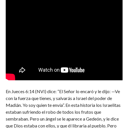
En Jueces 6:14 (NVI) dice: “El Señor lo encaró y le dijo: —Ve
con la fuerza que tienes, y salvarás a Israel del poder de
Madián. Yo soy quien te envía”. En esta historia los Israelitas
estaban sufriendo el robo de todos los frutos que
sembraban. Pero un ángel se le aparece a Gedeón, y le dice
que Dios estaba con ellos, y que él libraria al pueblo. Pero