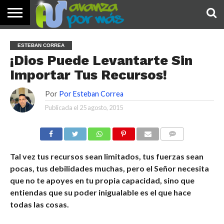
INICIO
PALABRA
DEVOCIONALES
NOTICIAS
TESTIMONIOS
ORACIONES
SOBRE
IMÁGENES
ESTEBAN CORREA
DE HOY
NOSOTROS
¡Dios Puede Levantarte Sin
Importar Tus Recursos!
Por
Por Esteban Correa
Publicada el
25 agosto, 2015
COMENTARIOS
Tal vez tus recursos sean limitados, tus fuerzas sean
pocas, tus debilidades muchas, pero el Señor necesita
que no te apoyes en tu propia capacidad, sino que
entiendas que su poder inigualable es el que hace
todas las cosas.