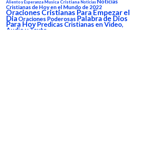
Noticias
Aliento y Esperanza
Musica Cristiana
Noticias
Cristianas de Hoy en el Mundo de 2022
Oraciones Cristianas Para Empezar el
Dia
Palabra de Dios
Oraciones Poderosas
Para Hoy
Predicas Cristianas en Video,
Audio y Texto
Predicas Cristianas en Video, Audio y Texto
Prédicas Escritas
Predicas en Video
Reflexiones Cristianas cortas
Reflexiones cristianas de
Reflexiones en video
Sanidad Interior y liberación
Amor
testimonios
versículo del
Testimonios Cristianos
Versículo del Dia de Hoy
día
Versículo del Día de Hoy
Reproductor
de
vídeo