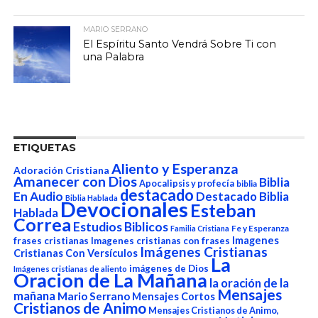
MARIO SERRANO
El Espíritu Santo Vendrá Sobre Ti con
una Palabra
ETIQUETAS
Aliento y Esperanza
Adoración Cristiana
Amanecer con Dios
Biblia
Apocalipsis y profecía
biblia
destacado
En Audio
Destacado Biblia
Biblia Hablada
Devocionales
Esteban
Hablada
Correa
Estudios Biblicos
Fe y Esperanza
Familia Cristiana
Imagenes
frases cristianas
Imagenes cristianas con frases
Imágenes Cristianas
Cristianas Con Versículos
La
imágenes de Dios
Imágenes cristianas de aliento
Oracion de La Mañana
la oración de la
Mensajes
mañana
Mario Serrano
Mensajes Cortos
Cristianos de Animo
Mensajes Cristianos de Animo,