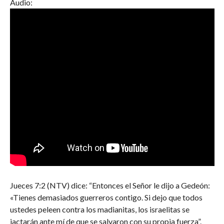
Audio:
Jueces 7:2 (NTV) dice: “Entonces el Señor le dijo a Gedeón:
«Tienes demasiados guerreros contigo. Si dejo que todos
ustedes peleen contra los madianitas, los israelitas se
jactarán ante mí de que se salvaron con su propia fuerza”.