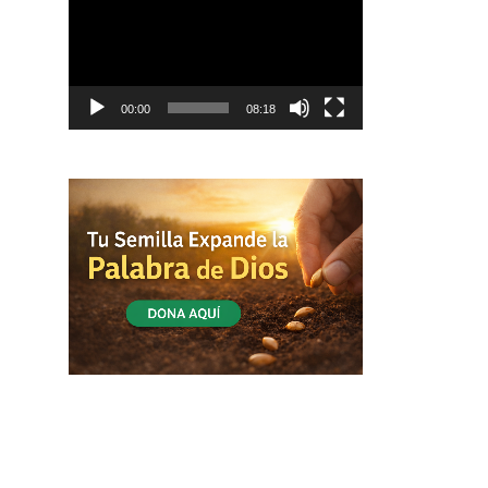
vídeo
00:00
08:18