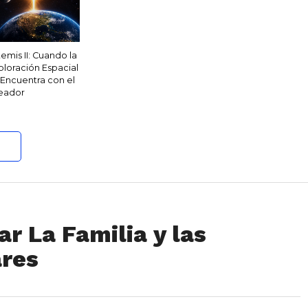
temis II: Cuando la
ploración Espacial
 Encuentra con el
eador
r La Familia y las
ares