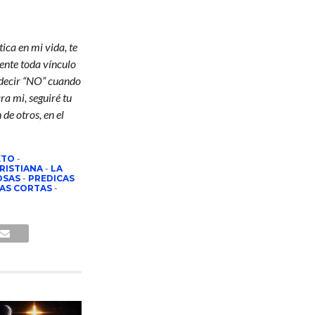
ica en mi vida, te
ente toda vínculo
 decir “NO” cuando
ra mi, seguiré tu
de otros, en el
XTO
-
CRISTIANA
-
LA
OSAS
-
PREDICAS
NAS CORTAS
-