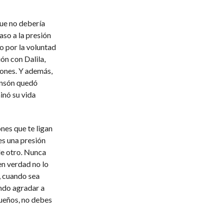
que no debería
so a la presión
no por la voluntad
ón con Dalila,
ones. Y además,
Sansón quedó
inó su vida
ones que te ligan
es una presión
de otro. Nunca
en verdad no lo
, cuando sea
ndo agradar a
sueños, no debes