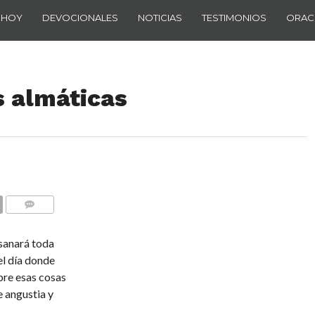
 HOY
DEVOCIONALES
NOTICIAS
TESTIMONIOS
ORAC
s almáticas
COMENTARIOS
 sanará toda
el día donde
bre esas cosas
 angustia y