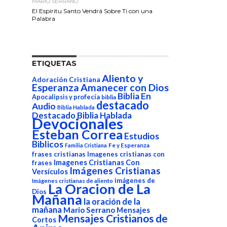
MARIO SERRANO
El Espíritu Santo Vendrá Sobre Ti con una
Palabra
ETIQUETAS
Aliento y
Adoración Cristiana
Esperanza
Amanecer con Dios
Biblia En
Apocalipsis y profecía
biblia
destacado
Audio
Biblia Hablada
Destacado Biblia Hablada
Devocionales
Esteban Correa
Estudios
Biblicos
Fe y Esperanza
Familia Cristiana
frases cristianas
Imagenes cristianas con
Imagenes Cristianas Con
frases
Imágenes Cristianas
Versículos
imágenes de
Imágenes cristianas de aliento
La Oracion de La
Dios
Mañana
la oración de la
mañana
Mario Serrano
Mensajes
Mensajes Cristianos de
Cortos