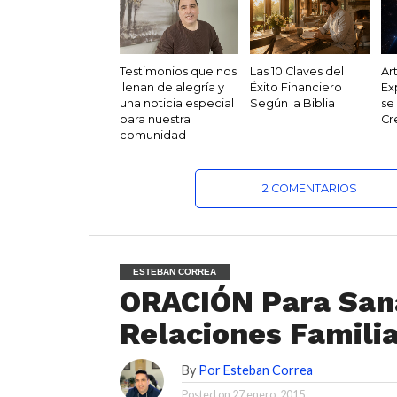
Testimonios que nos
Las 10 Claves del
Ar
llenan de alegría y
Éxito Financiero
Ex
una noticia especial
Según la Biblia
se
para nuestra
Cr
comunidad
2 COMENTARIOS
ESTEBAN CORREA
ORACIÓN Para Sana
Relaciones Famili
By
Por Esteban Correa
Posted on
27 enero, 2015