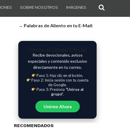
IONES
SOBRE NOSOTROS
IMÁGENES
→ Palabras de Aliento en tu E-Mail:
Únete al Grupo Oficial
Recibe devocionales, avisos
especiales y contenido exclusivo
directamente en tu correo.
Paso 1: Haz clic en el botón.
Paso 2: Inicia sesión con tu cuenta
de Google.
Paso 3: Presiona
“Unirse al
grupo”
.
Unirme Ahora
RECOMENDADOS