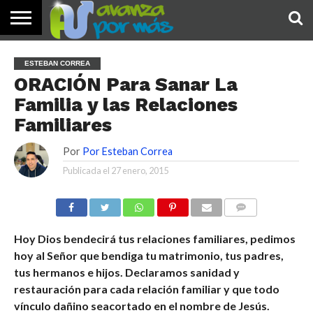
INICIO
PALABRA
DEVOCIONALES
NOTICIAS
TESTIMONIOS
ORACIONES
SOBRE
IMÁGENES
ESTEBAN CORREA
DE HOY
NOSOTROS
ORACIÓN Para Sanar La
Familia y las Relaciones
Familiares
Por
Por Esteban Correa
Publicada el
27 enero, 2015
COMENTARIOS
Hoy Dios bendecirá tus relaciones familiares, pedimos
hoy al Señor que bendiga tu matrimonio, tus padres,
tus hermanos e hijos. Declaramos sanidad y
restauración para cada relación familiar y que todo
vínculo dañino seacortado en el nombre de Jesús.