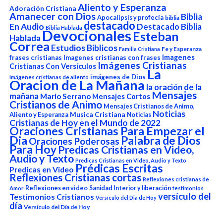
Aliento y Esperanza
Adoración Cristiana
Amanecer con Dios
Biblia
Apocalipsis y profecía
biblia
destacado
En Audio
Destacado Biblia
Biblia Hablada
Devocionales
Esteban
Hablada
Correa
Estudios Biblicos
Fe y Esperanza
Familia Cristiana
Imagenes
frases cristianas
Imagenes cristianas con frases
Imágenes Cristianas
Cristianas Con Versículos
La
imágenes de Dios
Imágenes cristianas de aliento
Oracion de La Mañana
la oración de la
Mensajes
mañana
Mario Serrano
Mensajes Cortos
Cristianos de Animo
Mensajes Cristianos de Animo,
Noticias
Aliento y Esperanza
Musica Cristiana
Noticias
Cristianas de Hoy en el Mundo de 2022
Oraciones Cristianas Para Empezar el
Dia
Palabra de Dios
Oraciones Poderosas
Para Hoy
Predicas Cristianas en Video,
Audio y Texto
Predicas Cristianas en Video, Audio y Texto
Prédicas Escritas
Predicas en Video
Reflexiones Cristianas cortas
Reflexiones cristianas de
Reflexiones en video
Sanidad Interior y liberación
Amor
testimonios
versículo del
Testimonios Cristianos
Versículo del Dia de Hoy
día
Versículo del Día de Hoy