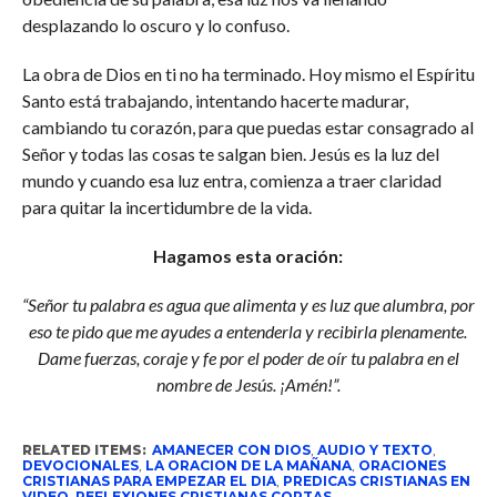
desplazando lo oscuro y lo confuso.
La obra de Dios en ti no ha terminado. Hoy mismo el Espíritu
Santo está trabajando, intentando hacerte madurar,
cambiando tu corazón, para que puedas estar consagrado al
Señor y todas las cosas te salgan bien. Jesús es la luz del
mundo y cuando esa luz entra, comienza a traer claridad
para quitar la incertidumbre de la vida.
Hagamos esta oración:
“Señor tu palabra es agua que alimenta y es luz que alumbra, por
eso te pido que me ayudes a entenderla y recibirla plenamente.
Dame fuerzas, coraje y fe por el poder de oír tu palabra en el
nombre de Jesús. ¡Amén!”.
RELATED ITEMS:
AMANECER CON DIOS
,
AUDIO Y TEXTO
,
DEVOCIONALES
,
LA ORACION DE LA MAÑANA
,
ORACIONES
CRISTIANAS PARA EMPEZAR EL DIA
,
PREDICAS CRISTIANAS EN
VIDEO
,
REFLEXIONES CRISTIANAS CORTAS