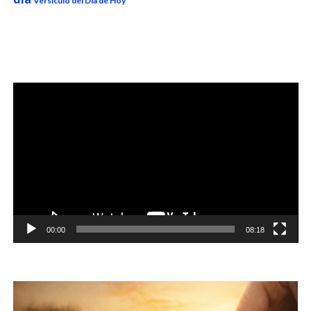
Versículo del Día de Hoy
Reproductor
de
vídeo
00:00
08:18