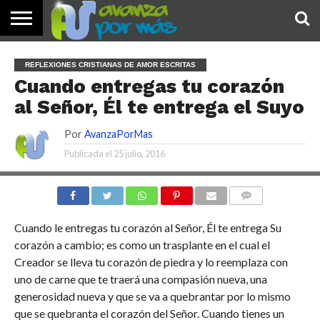
INICIO
PALABRA
DEVOCIONALES
NOTICIAS
TESTIMONIOS
ORACIONES
SOBRE
IMÁGENES
REFLEXIONES CRISTIANAS DE AMOR ESCRITAS
DE HOY
NOSOTROS
Cuando entregas tu corazón
al Señor, Él te entrega el Suyo
Por
AvanzaPorMas
Publicada el
25 julio, 2016
COMENTARIOS
Cuando le entregas tu corazón al Señor, Él te entrega Su
corazón a cambio; es como un trasplante en el cual el
Creador se lleva tu corazón de piedra y lo reemplaza con
uno de carne que te traerá una compasión nueva, una
generosidad nueva y que se va a quebrantar por lo mismo
que se quebranta el corazón del Señor. Cuando tienes un