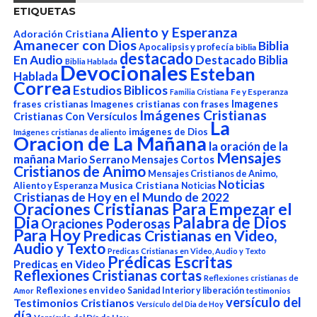
ETIQUETAS
Aliento y Esperanza
Adoración Cristiana
Amanecer con Dios
Biblia
Apocalipsis y profecía
biblia
destacado
En Audio
Destacado Biblia
Biblia Hablada
Devocionales
Esteban
Hablada
Correa
Estudios Biblicos
Fe y Esperanza
Familia Cristiana
Imagenes
frases cristianas
Imagenes cristianas con frases
Imágenes Cristianas
Cristianas Con Versículos
La
imágenes de Dios
Imágenes cristianas de aliento
Oracion de La Mañana
la oración de la
Mensajes
mañana
Mario Serrano
Mensajes Cortos
Cristianos de Animo
Mensajes Cristianos de Animo,
Noticias
Aliento y Esperanza
Musica Cristiana
Noticias
Cristianas de Hoy en el Mundo de 2022
Oraciones Cristianas Para Empezar el
Dia
Palabra de Dios
Oraciones Poderosas
Para Hoy
Predicas Cristianas en Video,
Audio y Texto
Predicas Cristianas en Video, Audio y Texto
Prédicas Escritas
Predicas en Video
Reflexiones Cristianas cortas
Reflexiones cristianas de
Reflexiones en video
Sanidad Interior y liberación
Amor
testimonios
versículo del
Testimonios Cristianos
Versículo del Dia de Hoy
día