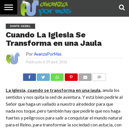
INICIO
PALABRA
DEVOCIONALES
NOTICIAS
TESTIMONIOS
ORACIONES
SOBRE
IMÁGENES
DANTE GEBEL
DE HOY
NOSOTROS
Cuando La Iglesia Se
Transforma en una Jaula
Por
AvanzaPorMas
Publicada el
29 abril, 2016
COMENTARIOS
La iglesia, cuando se transforma en una jaula,
anula los
sentidos y nos quita la sed de aventura. Y está bien pedirle al
Señor que haga un vallado a nuestro alrededor para que
nada nos toque, pero también hay que pedirle que nos haga
fuertes y peligrosos para salir a conquistar el mundo natural
para el Reino, para transformar la sociedad con astucia, con