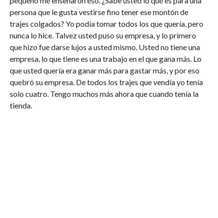
pequeño me enseñaron eso. ¿Sabe usted lo qué es para una
persona que le gusta vestirse fino tener ese montón de
trajes colgados? Yo podía tomar todos los que quería, pero
nunca lo hice. Talvez usted puso su empresa, y lo primero
que hizo fue darse lujos a usted mismo. Usted no tiene una
empresa, lo que tiene es una trabajo en el que gana más. Lo
que usted quería era ganar más para gastar más, y por eso
quebró su empresa. De todos los trajes que vendía yo tenía
solo cuatro. Tengo muchos más ahora que cuando tenía la
tienda.
El dominio propio es para no andar aparentando lo que uno
no es. Hay una estadística que dice que en un barrio de
gente acomodada solamente el 15% de esas personas
pueden vivir allí, los demás viven aparentando y lo deben
todo. El mundo de la apariencia es criminal y te puede llevar
a hacer cosas indebidas a no ser que tengas dominio propio.
Enséñalo a tu familia, a tus hijos, a tus discípulos. Si el
dominio propio no aparece en nuestras vidas, nos vamos a