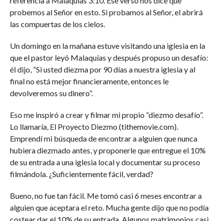
referencia a Malaquías 3:10. Ese verso nos dice que
probemos al Señor en esto. Si probamos al Señor, el abrirá
las compuertas de los cielos.
Un domingo en la mañana estuve visitando una iglesia en la
que el pastor leyó Malaquías y después propuso un desafío:
él dijo, “Si usted diezma por 90 días a nuestra iglesia y al
final no está mejor financieramente, entonces le
devolveremos su dinero”.
Eso me inspiró a crear y filmar mi propio “diezmo desafío”.
Lo llamaría, El Proyecto Diezmo (tithemovie.com).
Emprendí mi búsqueda de encontrar a alguien que nunca
hubiera diezmado antes, y proponerle que entregue el 10%
de su entrada a una iglesia local y documentar su proceso
filmándola. ¿Suficientemente fácil, verdad?
Bueno, no fue tan fácil. Me tomó casi 6 meses encontrar a
alguien que aceptara el reto. Mucha gente dijo que no podía
costear dar el 10% de su entrada. Algunos matrimonios casi