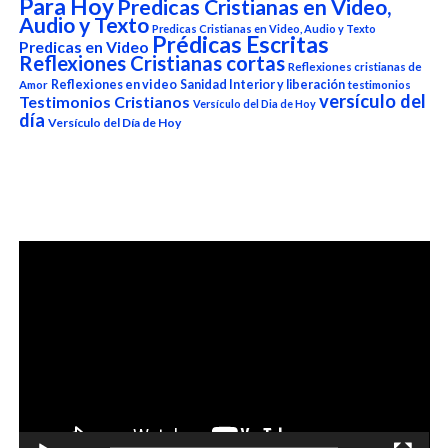
Para Hoy
Predicas Cristianas en Video,
Audio y Texto
Predicas Cristianas en Video, Audio y Texto
Prédicas Escritas
Predicas en Video
Reflexiones Cristianas cortas
Reflexiones cristianas de
Reflexiones en video
Sanidad Interior y liberación
Amor
testimonios
versículo del
Testimonios Cristianos
Versículo del Dia de Hoy
día
Versículo del Día de Hoy
Reproductor
de
vídeo