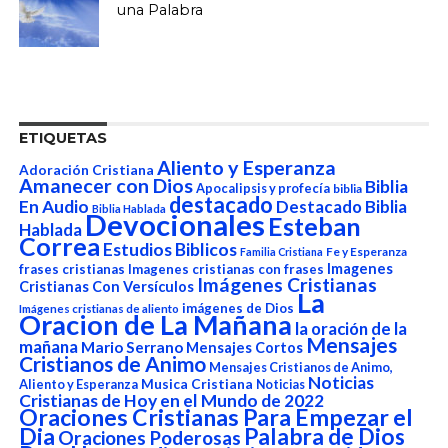
una Palabra
ETIQUETAS
Aliento y Esperanza
Adoración Cristiana
Amanecer con Dios
Biblia
Apocalipsis y profecía
biblia
destacado
En Audio
Destacado Biblia
Biblia Hablada
Devocionales
Esteban
Hablada
Correa
Estudios Biblicos
Fe y Esperanza
Familia Cristiana
Imagenes
frases cristianas
Imagenes cristianas con frases
Imágenes Cristianas
Cristianas Con Versículos
La
imágenes de Dios
Imágenes cristianas de aliento
Oracion de La Mañana
la oración de la
Mensajes
mañana
Mario Serrano
Mensajes Cortos
Cristianos de Animo
Mensajes Cristianos de Animo,
Noticias
Aliento y Esperanza
Musica Cristiana
Noticias
Cristianas de Hoy en el Mundo de 2022
Oraciones Cristianas Para Empezar el
Dia
Palabra de Dios
Oraciones Poderosas