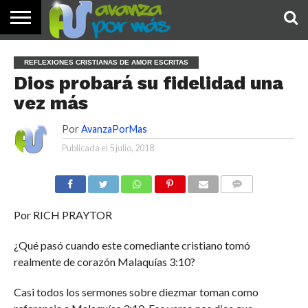
INICIO
PALABRA
DEVOCIONALES
NOTICIAS
TESTIMONIOS
ORACIONES
SOBRE
IMÁGENES
REFLEXIONES CRISTIANAS DE AMOR ESCRITAS
DE HOY
NOSOTROS
Dios probará su fidelidad una
vez más
Por
AvanzaPorMas
Publicada el
5 julio, 2018
COMENTARIOS
Por RICH PRAYTOR
¿Qué pasó cuando este comediante cristiano tomó
realmente de corazón Malaquías 3:10?
Casi todos los sermones sobre diezmar toman como