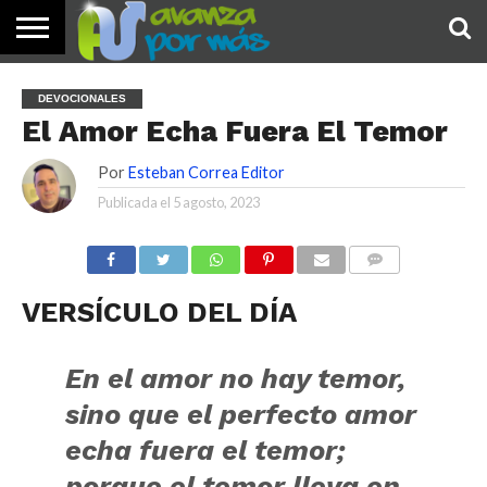
INICIO
PALABRA
DEVOCIONALES
NOTICIAS
TESTIMONIOS
ORACIONES
SOBRE
IMÁGENES
DEVOCIONALES
DE HOY
NOSOTROS
El Amor Echa Fuera El Temor
Por
Esteban Correa Editor
Publicada el
5 agosto, 2023
COMENTARIOS
VERSÍCULO DEL DÍA
En el amor no hay temor,
sino que el perfecto amor
echa fuera el temor;
porque el temor lleva en