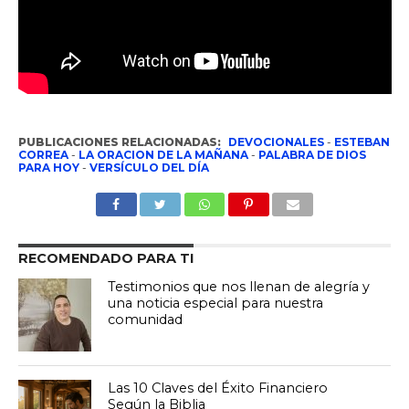
PUBLICACIONES RELACIONADAS:
DEVOCIONALES
-
ESTEBAN
CORREA
-
LA ORACION DE LA MAÑANA
-
PALABRA DE DIOS
PARA HOY
-
VERSÍCULO DEL DÍA
RECOMENDADO PARA TI
Testimonios que nos llenan de alegría y
una noticia especial para nuestra
comunidad
Las 10 Claves del Éxito Financiero
Según la Biblia