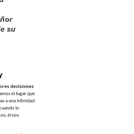
ñor
de su
Y
jores decisiones
amos el lugar que
as a una infinidad
 cuando lo
s, él nos