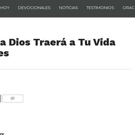
 HOY
DEVOCIONALES
NOTICIAS
TESTIMONIOS
ORAC
a Dios Traerá a Tu Vida
es
COMENTARIOS
a