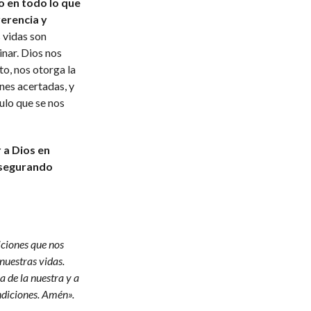
o en todo lo que
verencia y
 vidas son
nar. Dios nos
o, nos otorga la
nes acertadas, y
ulo que se nos
a Dios en
asegurando
iciones que nos
nuestras vidas.
 de la nuestra y a
ndiciones. Amén».