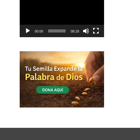
vídeo
00:00
08:18