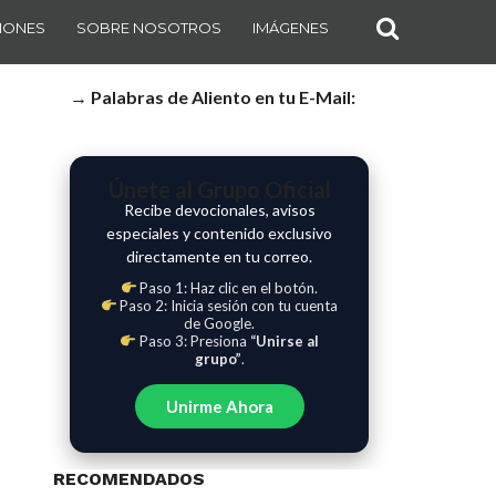
IONES
SOBRE NOSOTROS
IMÁGENES
→ Palabras de Aliento en tu E-Mail:
Únete al Grupo Oficial
Recibe devocionales, avisos
especiales y contenido exclusivo
directamente en tu correo.
Paso 1: Haz clic en el botón.
Paso 2: Inicia sesión con tu cuenta
de Google.
Paso 3: Presiona
“Unirse al
grupo”
.
Unirme Ahora
RECOMENDADOS