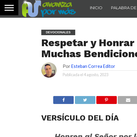
INICIO
PALABRA DE
DEVOCIONALES
Respetar y Honrar 
Muchas Bendicion
Por
Esteban Correa Editor
Publicada el
4 agosto, 2023
VERSÍCULO DEL DÍA
Honren al
Señor
por l