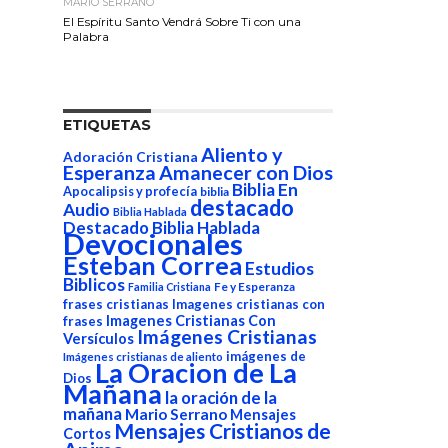
MARIO SERRANO
El Espíritu Santo Vendrá Sobre Ti con una
Palabra
ETIQUETAS
Aliento y
Adoración Cristiana
Esperanza
Amanecer con Dios
Biblia En
Apocalipsis y profecía
biblia
destacado
Audio
Biblia Hablada
Destacado Biblia Hablada
Devocionales
Esteban Correa
Estudios
Biblicos
Fe y Esperanza
Familia Cristiana
frases cristianas
Imagenes cristianas con
Imagenes Cristianas Con
frases
Imágenes Cristianas
Versículos
imágenes de
Imágenes cristianas de aliento
La Oracion de La
Dios
Mañana
la oración de la
mañana
Mario Serrano
Mensajes
Mensajes Cristianos de
Cortos