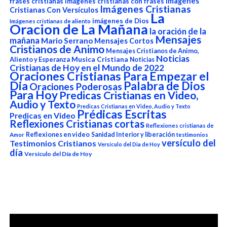
Imagenes
frases cristianas
Imagenes cristianas con frases
Imágenes Cristianas
Cristianas Con Versículos
La
imágenes de Dios
Imágenes cristianas de aliento
Oracion de La Mañana
la oración de la
Mensajes
mañana
Mario Serrano
Mensajes Cortos
Cristianos de Animo
Mensajes Cristianos de Animo,
Noticias
Aliento y Esperanza
Musica Cristiana
Noticias
Cristianas de Hoy en el Mundo de 2022
Oraciones Cristianas Para Empezar el
Dia
Palabra de Dios
Oraciones Poderosas
Para Hoy
Predicas Cristianas en Video,
Audio y Texto
Predicas Cristianas en Video, Audio y Texto
Prédicas Escritas
Predicas en Video
Reflexiones Cristianas cortas
Reflexiones cristianas de
Reflexiones en video
Sanidad Interior y liberación
Amor
testimonios
versículo del
Testimonios Cristianos
Versículo del Dia de Hoy
día
Versículo del Día de Hoy
Reproductor
de