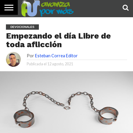
INICIO
PALABRA
DEVOCIONALES
NOTICIAS
TESTIMONIOS
ORACIONES
SOBRE
IMÁGENES
DEVOCIONALES
DE HOY
NOSOTROS
Empezando el día Libre de
toda aflicción
Por
Esteban Correa Editor
Publicada el
12 agosto, 2021