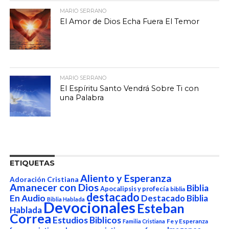
MARIO SERRANO
El Amor de Dios Echa Fuera El Temor
MARIO SERRANO
El Espíritu Santo Vendrá Sobre Ti con
una Palabra
ETIQUETAS
Aliento y Esperanza
Adoración Cristiana
Amanecer con Dios
Biblia
Apocalipsis y profecía
biblia
destacado
En Audio
Destacado Biblia
Biblia Hablada
Devocionales
Esteban
Hablada
Correa
Estudios Biblicos
Fe y Esperanza
Familia Cristiana