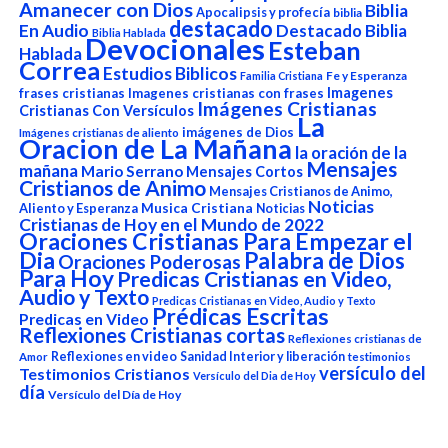
Amanecer con Dios
Biblia
Apocalipsis y profecía
biblia
destacado
En Audio
Destacado Biblia
Biblia Hablada
Devocionales
Esteban
Hablada
Correa
Estudios Biblicos
Fe y Esperanza
Familia Cristiana
Imagenes
frases cristianas
Imagenes cristianas con frases
Imágenes Cristianas
Cristianas Con Versículos
La
imágenes de Dios
Imágenes cristianas de aliento
Oracion de La Mañana
la oración de la
Mensajes
mañana
Mario Serrano
Mensajes Cortos
Cristianos de Animo
Mensajes Cristianos de Animo,
Noticias
Aliento y Esperanza
Musica Cristiana
Noticias
Cristianas de Hoy en el Mundo de 2022
Oraciones Cristianas Para Empezar el
Dia
Palabra de Dios
Oraciones Poderosas
Para Hoy
Predicas Cristianas en Video,
Audio y Texto
Predicas Cristianas en Video, Audio y Texto
Prédicas Escritas
Predicas en Video
Reflexiones Cristianas cortas
Reflexiones cristianas de
Reflexiones en video
Sanidad Interior y liberación
Amor
testimonios
versículo del
Testimonios Cristianos
Versículo del Dia de Hoy
día
Versículo del Día de Hoy