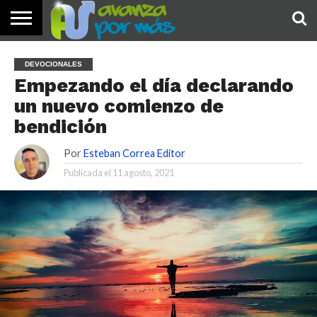
INICIO
PALABRA
DEVOCIONALES
NOTICIAS
TESTIMONIOS
ORACIONES
SOBRE
IMÁGENES
DEVOCIONALES
DE HOY
NOSOTROS
Empezando el día declarando
un nuevo comienzo de
bendición
Por
Esteban Correa Editor
Publicada el
11 agosto, 2021