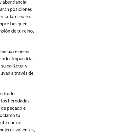
 y abundancia,
parán posiciones
r cola, creo en
empre busquen
nsión de tu reino,
sencia reine en
poder impartirla
 su carácter y
luyan a través de
ctitudes
ietos heredadas
 de pecado e
roclamo tu
ente que mi
mujeres valientes,