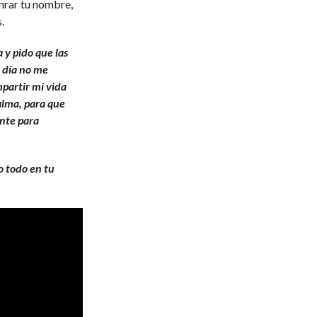
nrar tu nombre,
.
 y pido que las
 día no me
partir mi vida
 alma, para que
ante para
o todo en tu