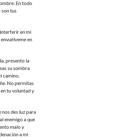
nombre. En todo
 son tus
terferir en mi
o, envuélveme en
da, presento la
 seas su sombra
el camino,
ñe. No permitas
 en tu voluntad y
 nos des luz para
 al enemigo a que
iento malo y
denación a mi