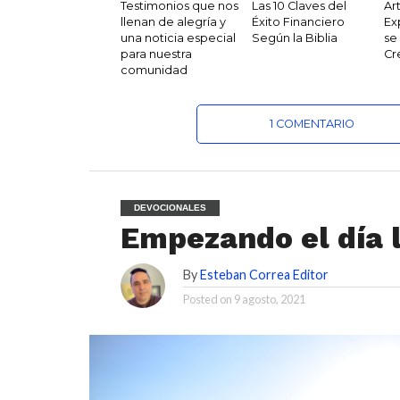
Testimonios que nos
Las 10 Claves del
Ar
llenan de alegría y
Éxito Financiero
Ex
una noticia especial
Según la Biblia
se
para nuestra
Cr
comunidad
1 COMENTARIO
DEVOCIONALES
Empezando el día 
By
Esteban Correa Editor
Posted on
9 agosto, 2021