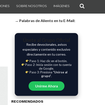
IONES
SOBRE NOSOTROS
IMÁGENES
→ Palabras de Aliento en tu E-Mail:
Únete al Grupo Oficial
Recibe devocionales, avisos
especiales y contenido exclusivo
directamente en tu correo.
Paso 1: Haz clic en el botón.
Paso 2: Inicia sesión con tu cuenta
de Google.
Paso 3: Presiona
“Unirse al
grupo”
.
Unirme Ahora
RECOMENDADOS