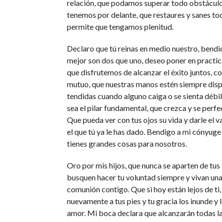
relación, que podamos superar todo obstácul
tenemos por delante, que restaures y sanes to
permite que tengamos plenitud.
Declaro que tú reinas en medio nuestro, bendic
mejor son dos que uno, deseo poner en practic
que disfrutemos de alcanzar el éxito juntos, 
mutuo, que nuestras manos estén siempre disp
tendidas cuando alguno caiga o se sienta débil
sea el pilar fundamental, que crezca y se perfe
Que pueda ver con tus ojos su vida y darle el v
el que tú ya le has dado. Bendigo a mi cónyuge
tienes grandes cosas para nosotros.
Oro por mis hijos, que nunca se aparten de tus
busquen hacer tu voluntad siempre y vivan una
comunión contigo. Que si hoy están lejos de ti,
nuevamente a tus pies y tu gracia los inunde y 
amor. Mi boca declara que alcanzarán todas l