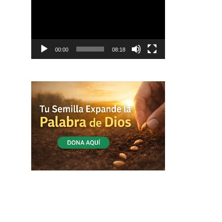
vídeo
00:00
08:18