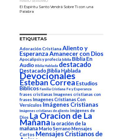
MARIO SERRANO
El Espíritu Santo Vendrá Sobre Ti con una
Palabra
ETIQUETAS
Aliento y
Adoración Cristiana
Esperanza
Amanecer con Dios
Biblia En
Apocalipsis y profecía
biblia
destacado
Audio
Biblia Hablada
Destacado Biblia Hablada
Devocionales
Esteban Correa
Estudios
Biblicos
Fe y Esperanza
Familia Cristiana
frases cristianas
Imagenes cristianas con
Imagenes Cristianas Con
frases
Imágenes Cristianas
Versículos
imágenes de
Imágenes cristianas de aliento
La Oracion de La
Dios
Mañana
la oración de la
mañana
Mario Serrano
Mensajes
Mensajes Cristianos de
Cortos