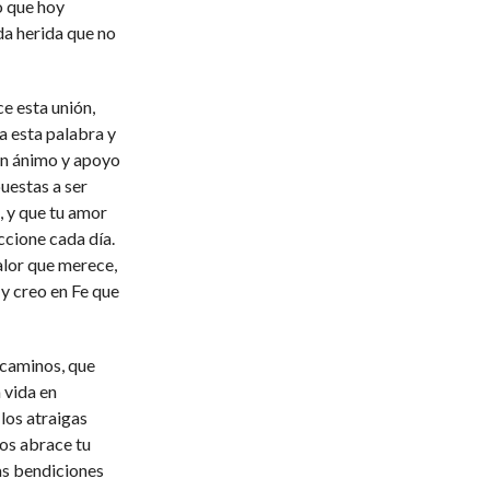
o que hoy
da herida que no
e esta unión,
a esta palabra y
con ánimo y apoyo
uestas a ser
, y que tu amor
ccione cada día.
alor que merece,
 y creo en Fe que
 caminos, que
 vida en
 los atraigas
los abrace tu
as bendiciones