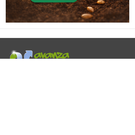
Avanza por Más es un ministerio que provee recursos,
reflexiones y mensajes de aliento para tu vida cristiana.