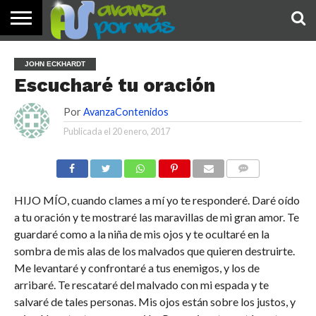
INICIO
PALABRA
DEVOCIONALES
NOTICIAS
TESTIMONIOS
ORACIONES
SOBRE
IMÁGENES
JOHN ECKHARDT
DE HOY
NOSOTROS
Escucharé tu oración
Por
AvanzaContenidos
Publicada el
20 enero, 2017
COMENTARIOS
HIJO MÍO, cuando clames a mí yo te responderé. Daré oído
a tu oración y te mostraré las maravillas de mi gran amor. Te
guardaré como a la niña de mis ojos y te ocultaré en la
sombra de mis alas de los malvados que quieren destruirte.
Me levantaré y confrontaré a tus enemigos, y los de
arribaré. Te rescataré del malvado con mi espada y te
salvaré de tales personas. Mis ojos están sobre los justos, y