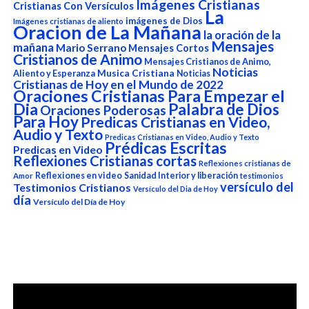
Imágenes Cristianas
Cristianas Con Versículos
La
imágenes de Dios
Imágenes cristianas de aliento
Oracion de La Mañana
la oración de la
Mensajes
mañana
Mario Serrano
Mensajes Cortos
Cristianos de Animo
Mensajes Cristianos de Animo,
Noticias
Aliento y Esperanza
Musica Cristiana
Noticias
Cristianas de Hoy en el Mundo de 2022
Oraciones Cristianas Para Empezar el
Dia
Palabra de Dios
Oraciones Poderosas
Para Hoy
Predicas Cristianas en Video,
Audio y Texto
Predicas Cristianas en Video, Audio y Texto
Prédicas Escritas
Predicas en Video
Reflexiones Cristianas cortas
Reflexiones cristianas de
Reflexiones en video
Sanidad Interior y liberación
Amor
testimonios
versículo del
Testimonios Cristianos
Versículo del Dia de Hoy
día
Versículo del Día de Hoy
Reproductor
de