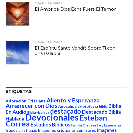
MARIO SERRANO
El Amor de Dios Echa Fuera El Temor
MARIO SERRANO
El Espíritu Santo Vendrá Sobre Ti con
una Palabra
ETIQUETAS
Aliento y Esperanza
Adoración Cristiana
Amanecer con Dios
Biblia
Apocalipsis y profecía
biblia
destacado
En Audio
Destacado Biblia
Biblia Hablada
Devocionales
Esteban
Hablada
Correa
Estudios Biblicos
Fe y Esperanza
Familia Cristiana
Imagenes
frases cristianas
Imagenes cristianas con frases