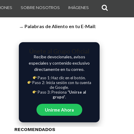
IONES
SOBRE NOSOTROS
IMÁGENES
→ Palabras de Aliento en tu E-Mail:
Únete al Grupo Oficial
Recibe devocionales, avisos
especiales y contenido exclusivo
directamente en tu correo.
Paso 1: Haz clic en el botón.
Paso 2: Inicia sesión con tu cuenta
de Google.
Paso 3: Presiona
“Unirse al
grupo”
.
Unirme Ahora
RECOMENDADOS