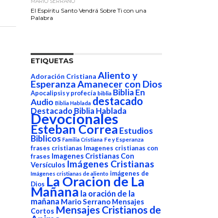
MARIO SERRANO
El Espíritu Santo Vendrá Sobre Ti con una
Palabra
ETIQUETAS
Aliento y
Adoración Cristiana
Esperanza
Amanecer con Dios
Biblia En
Apocalipsis y profecía
biblia
destacado
Audio
Biblia Hablada
Destacado Biblia Hablada
Devocionales
Esteban Correa
Estudios
Biblicos
Fe y Esperanza
Familia Cristiana
frases cristianas
Imagenes cristianas con
Imagenes Cristianas Con
frases
Imágenes Cristianas
Versículos
imágenes de
Imágenes cristianas de aliento
La Oracion de La
Dios
Mañana
la oración de la
mañana
Mario Serrano
Mensajes
Mensajes Cristianos de
Cortos