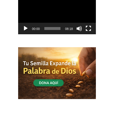
vídeo
00:00
08:18