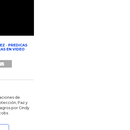
EZ
-
PREDICAS
AS EN VIDEO
aciones de
otección, Paz y
lagros por Cindy
cobs