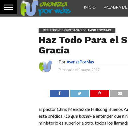
INICIO
PALABRA DE
REFLEXIONES CRISTIANAS DE AMOR ESCRITAS
Haz Todo Para el 
Gracia
Por
AvanzaPorMas
Publicada el
4 mayo, 2017
El pastor Chris Mendez de Hillsong Buenos Ai
esta prédica
«Lo que haces»
a entender que ni
ministerio es superior a otro, todos los llamad