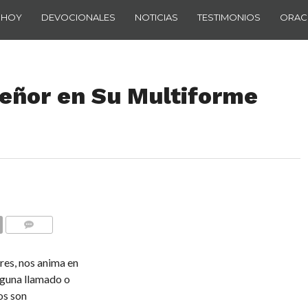
 HOY
DEVOCIONALES
NOTICIAS
TESTIMONIOS
ORAC
Señor en Su Multiforme
COMENTARIOS
res, nos anima en
nguna llamado o
os son