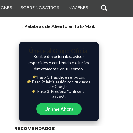
IONES
SOBRE NOSOTROS
IMÁGENES
→ Palabras de Aliento en tu E-Mail:
Únete al Grupo Oficial
Recibe devocionales, avisos
especiales y contenido exclusivo
directamente en tu correo.
Paso 1: Haz clic en el botón.
Paso 2: Inicia sesión con tu cuenta
de Google.
Paso 3: Presiona
“Unirse al
grupo”
.
Unirme Ahora
RECOMENDADOS