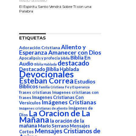
MARIO SERRANO
El Espíritu Santo Vendrá Sobre Ti con una
Palabra
ETIQUETAS
Aliento y
Adoración Cristiana
Esperanza
Amanecer con Dios
Biblia En
Apocalipsis y profecía
biblia
destacado
Audio
Biblia Hablada
Destacado Biblia Hablada
Devocionales
Esteban Correa
Estudios
Biblicos
Fe y Esperanza
Familia Cristiana
frases cristianas
Imagenes cristianas con
Imagenes Cristianas Con
frases
Imágenes Cristianas
Versículos
imágenes de
Imágenes cristianas de aliento
La Oracion de La
Dios
Mañana
la oración de la
mañana
Mario Serrano
Mensajes
Mensajes Cristianos de
Cortos