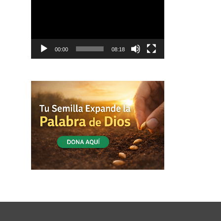
vídeo
00:00
08:18