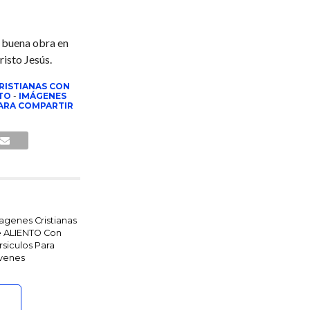
 buena obra en
risto Jesús.
RISTIANAS CON
NTO
-
IMÁGENES
PARA COMPARTIR
agenes Cristianas
 ALIENTO Con
rsiculos Para
venes