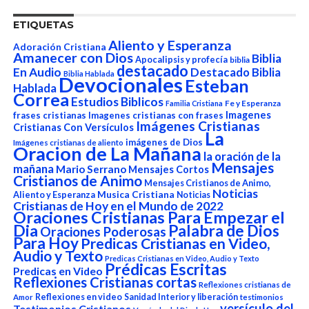
ETIQUETAS
Aliento y Esperanza
Adoración Cristiana
Amanecer con Dios
Biblia
Apocalipsis y profecía
biblia
destacado
En Audio
Destacado Biblia
Biblia Hablada
Devocionales
Esteban
Hablada
Correa
Estudios Biblicos
Fe y Esperanza
Familia Cristiana
Imagenes
frases cristianas
Imagenes cristianas con frases
Imágenes Cristianas
Cristianas Con Versículos
La
imágenes de Dios
Imágenes cristianas de aliento
Oracion de La Mañana
la oración de la
Mensajes
mañana
Mario Serrano
Mensajes Cortos
Cristianos de Animo
Mensajes Cristianos de Animo,
Noticias
Aliento y Esperanza
Musica Cristiana
Noticias
Cristianas de Hoy en el Mundo de 2022
Oraciones Cristianas Para Empezar el
Dia
Palabra de Dios
Oraciones Poderosas
Para Hoy
Predicas Cristianas en Video,
Audio y Texto
Predicas Cristianas en Video, Audio y Texto
Prédicas Escritas
Predicas en Video
Reflexiones Cristianas cortas
Reflexiones cristianas de
Reflexiones en video
Sanidad Interior y liberación
Amor
testimonios
versículo del
Testimonios Cristianos