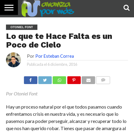
INICIO
PALABRA
DEVOCIONALES
NOTICIAS
TESTIMONIOS
ORACIONES
SOBRE
IMÁGENES
OTONIEL FONT
DE HOY
NOSOTROS
Lo que te Hace Falta es un
Poco de Cielo
Por
Por Esteban Correa
Publicada el
6 diciembre, 2016
COMENTARIOS
Por Otoniel Font
Hay un proceso natural por el que todos pasamos cuando
enfrentamos crisis en nuestra vida, y es necesario que lo
pasemos para poder perseguir, alcanzar y recuperar todo lo
que nos han querido robar. Tienes que pasar de amargura al