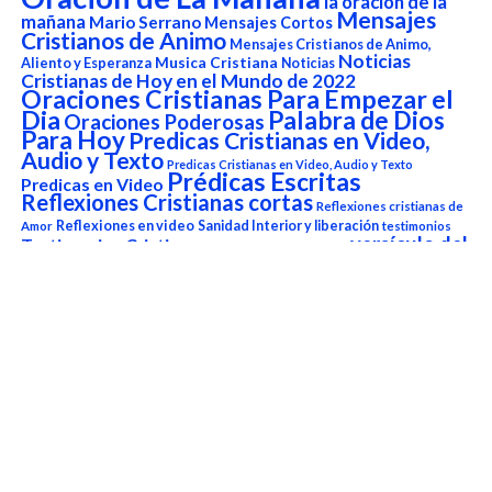
la oración de la
Mensajes
mañana
Mario Serrano
Mensajes Cortos
Cristianos de Animo
Mensajes Cristianos de Animo,
Noticias
Aliento y Esperanza
Musica Cristiana
Noticias
Cristianas de Hoy en el Mundo de 2022
Oraciones Cristianas Para Empezar el
Dia
Palabra de Dios
Oraciones Poderosas
Para Hoy
Predicas Cristianas en Video,
Audio y Texto
Predicas Cristianas en Video, Audio y Texto
Prédicas Escritas
Predicas en Video
Reflexiones Cristianas cortas
Reflexiones cristianas de
Reflexiones en video
Sanidad Interior y liberación
Amor
testimonios
versículo del
Testimonios Cristianos
Versículo del Dia de Hoy
día
Versículo del Día de Hoy
Reproductor
de
vídeo