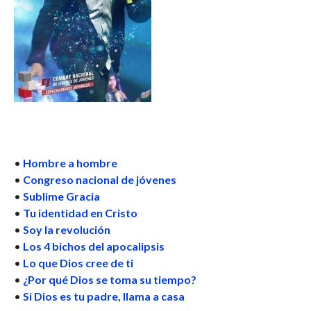
•
Hombre a hombre
•
Congreso nacional de jóvenes
•
Sublime Gracia
•
Tu identidad en Cristo
•
Soy la revolución
•
Los 4 bichos del apocalipsis
•
Lo que Dios cree de ti
•
¿Por qué Dios se toma su tiempo?
•
Si Dios es tu padre, llama a casa