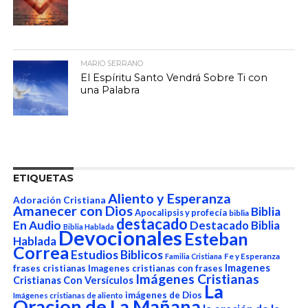
MARIO SERRANO
El Espíritu Santo Vendrá Sobre Ti con
una Palabra
ETIQUETAS
Aliento y Esperanza
Adoración Cristiana
Amanecer con Dios
Biblia
Apocalipsis y profecía
biblia
destacado
En Audio
Destacado Biblia
Biblia Hablada
Devocionales
Esteban
Hablada
Correa
Estudios Biblicos
Fe y Esperanza
Familia Cristiana
Imagenes
frases cristianas
Imagenes cristianas con frases
Imágenes Cristianas
Cristianas Con Versículos
La
imágenes de Dios
Imágenes cristianas de aliento
Oracion de La Mañana