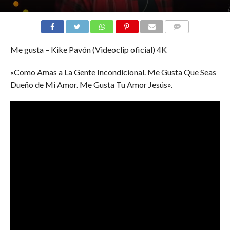
COMENTARIOS
Me gusta – Kike Pavón (Videoclip oficial) 4K
«Como Amas a La Gente Incondicional. Me Gusta Que Seas
Dueño de Mi Amor. Me Gusta Tu Amor Jesús».