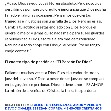
¿Acaso Dios se equivoca? No, en absoluto. Pero nosotros
percibimos por nuestro orgullo e ignorancia que Dios nos ha
fallado en algunas ocasiones. Pensamos que ciertas
tragedias e injusticias son una falla de Dios. Pero no es así.
Cambia tu actitud si estás enojado con Dios. Porque él
quiere lo mejor y jamás quiso nada malo para ti. No guardes
rebeldías hacia Dios, eso te alejará más de tu felicidad.
Renuncia a todo enojo con Dios, di al Señor: “Yo no tengo
enojo contra ti”.
El cuarto tipo de perdón es: “El Perdón De Dios”
Fallamos muchas veces a Dios. Él es el creador de todo y
juez del universo. Y Dios, a pesar de ser juez, no se complace
en juzgar, sino en perdonar. Dios no tiene amor… ES AMOR.
La misión de la venida de Cristo a la tierra fue perdonar
RELATED ITEMS:
ALIENTO Y ESPERANZA
,
AMOR Y PERDON
,
DEVOCIONALES
,
ESTEBAN CORREA
,
MENSAJES CRISTIANOS