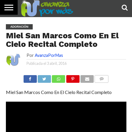
INICIO
PALABRA
DEVOCIONALES
NOTICIAS
TESTIMONIOS
ORACIONES
SOBRE
IMÁGENES
ADORACIÓN
DE HOY
NOSOTROS
Miel San Marcos Como En El
Cielo Recital Completo
Por
AvanzaPorMas
Publicada el
3 abril, 2016
COMENTARIOS
Miel San Marcos Como En El Cielo Recital Completo