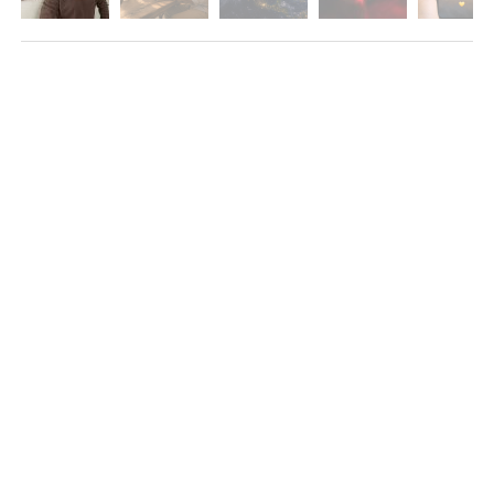
DESTACADOS
REFLEXIONES CRISTIANAS DE AMOR ESCRITAS
Empezando Tu Día Con el Poder de
Dios
MARIO SERRANO
El Amor de Dios Echa Fuera El Temor
MARIO SERRANO
El Espíritu Santo Vendrá Sobre Ti con
una Palabra