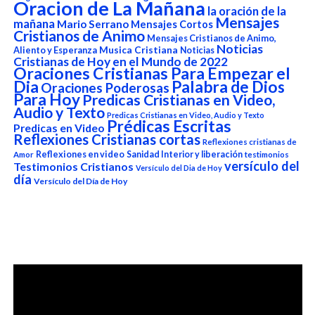
Oracion de La Mañana
la oración de la
Mensajes
mañana
Mario Serrano
Mensajes Cortos
Cristianos de Animo
Mensajes Cristianos de Animo,
Noticias
Aliento y Esperanza
Musica Cristiana
Noticias
Cristianas de Hoy en el Mundo de 2022
Oraciones Cristianas Para Empezar el
Dia
Palabra de Dios
Oraciones Poderosas
Para Hoy
Predicas Cristianas en Video,
Audio y Texto
Predicas Cristianas en Video, Audio y Texto
Prédicas Escritas
Predicas en Video
Reflexiones Cristianas cortas
Reflexiones cristianas de
Reflexiones en video
Sanidad Interior y liberación
Amor
testimonios
versículo del
Testimonios Cristianos
Versículo del Dia de Hoy
día
Versículo del Día de Hoy
Reproductor
de
vídeo