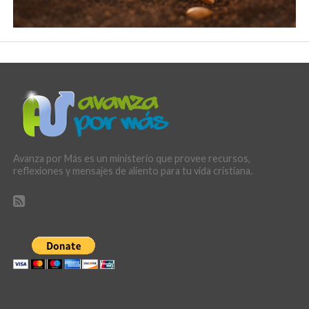
Avanza por Más es un ministerio que provee recursos,
reflexiones y mensajes de aliento para tu vida cristiana.