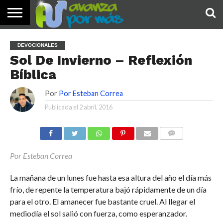
INICIO
PALABRA
DEVOCIONALES
NOTICIAS
TESTIMONIOS
ORACIONES
SOBRE
IMÁGENES
DEVOCIONALES
DE HOY
NOSOTROS
Sol De Invierno – Reflexión
Bíblica
Por
Por Esteban Correa
Publicada el
2 abril, 2016
COMENTARIOS
Por Esteban Correa
La mañana de un lunes fue hasta esa altura del año el día más
frío, de repente la temperatura bajó rápidamente de un día
para el otro. El amanecer fue bastante cruel. Al llegar el
mediodía el sol salió con fuerza, como esperanzador.