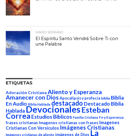
MARIO SERRANO
El Espíritu Santo Vendrá Sobre Ti con
una Palabra
ETIQUETAS
Aliento y Esperanza
Adoración Cristiana
Amanecer con Dios
Biblia
Apocalipsis y profecía
biblia
destacado
En Audio
Destacado Biblia
Biblia Hablada
Devocionales
Esteban
Hablada
Correa
Estudios Biblicos
Fe y Esperanza
Familia Cristiana
Imagenes
frases cristianas
Imagenes cristianas con frases
Imágenes Cristianas
Cristianas Con Versículos
La
imágenes de Dios
Imágenes cristianas de aliento