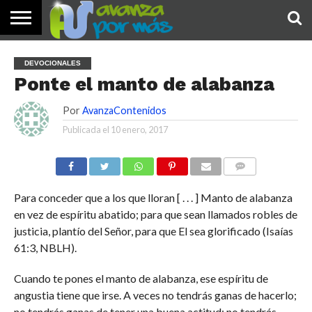
INICIO
PALABRA
DEVOCIONALES
NOTICIAS
TESTIMONIOS
ORACIONES
SOBRE
IMÁGENES
DEVOCIONALES
DE HOY
NOSOTROS
Ponte el manto de alabanza
Por
AvanzaContenidos
Publicada el
10 enero, 2017
COMENTARIOS
Para conceder que a los que lloran [ . . . ] Manto de alabanza
en vez de espíritu abatido; para que sean llamados robles de
justicia, plantío del Señor, para que El sea glorificado (Isaías
61:3, NBLH).
Cuando te pones el manto de alabanza, ese espíritu de
angustia tiene que irse. A veces no tendrás ganas de hacerlo;
no tendrás ganas de tener una buena actitud; no tendrás