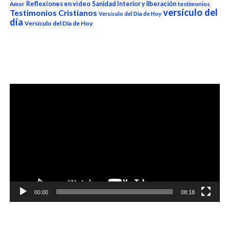
Reflexiones en video
Sanidad Interior y liberación
Amor
testimonios
versículo del
Testimonios Cristianos
Versículo del Dia de Hoy
día
Versículo del Día de Hoy
Reproductor
de
vídeo
00:00
08:18