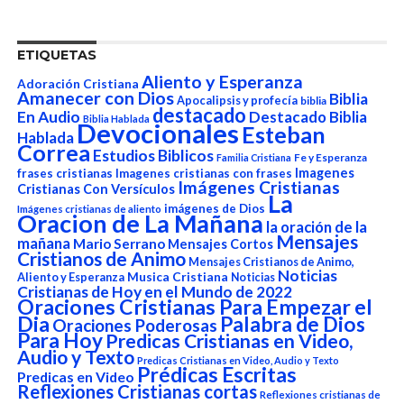
ETIQUETAS
Aliento y Esperanza
Adoración Cristiana
Amanecer con Dios
Biblia
Apocalipsis y profecía
biblia
destacado
En Audio
Destacado Biblia
Biblia Hablada
Devocionales
Esteban
Hablada
Correa
Estudios Biblicos
Fe y Esperanza
Familia Cristiana
Imagenes
frases cristianas
Imagenes cristianas con frases
Imágenes Cristianas
Cristianas Con Versículos
La
imágenes de Dios
Imágenes cristianas de aliento
Oracion de La Mañana
la oración de la
Mensajes
mañana
Mario Serrano
Mensajes Cortos
Cristianos de Animo
Mensajes Cristianos de Animo,
Noticias
Aliento y Esperanza
Musica Cristiana
Noticias
Cristianas de Hoy en el Mundo de 2022
Oraciones Cristianas Para Empezar el
Dia
Palabra de Dios
Oraciones Poderosas
Para Hoy
Predicas Cristianas en Video,
Audio y Texto
Predicas Cristianas en Video, Audio y Texto
Prédicas Escritas
Predicas en Video
Reflexiones Cristianas cortas
Reflexiones cristianas de