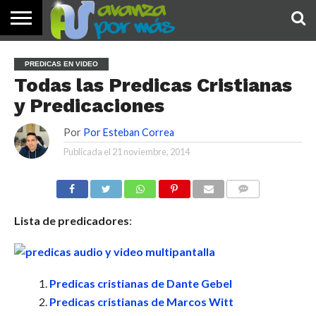
INICIO
PALABRA
DEVOCIONALES
NOTICIAS
TESTIMONIOS
ORACIONES
SOBRE
IMÁGENES
PREDICAS EN VIDEO
DE HOY
NOSOTROS
Todas las Predicas Cristianas
y Predicaciones
Por
Por Esteban Correa
Publicada el
21 noviembre, 2014
COMENTARIOS
Lista de predicadores
:
Predicas cristianas de Dante Gebel
Predicas cristianas de Marcos Witt