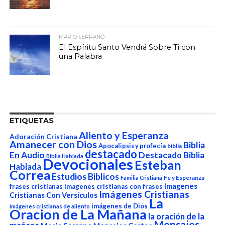
MARIO SERRANO
El Espíritu Santo Vendrá Sobre Ti con
una Palabra
ETIQUETAS
Aliento y Esperanza
Adoración Cristiana
Amanecer con Dios
Biblia
Apocalipsis y profecía
biblia
destacado
En Audio
Destacado Biblia
Biblia Hablada
Devocionales
Esteban
Hablada
Correa
Estudios Biblicos
Fe y Esperanza
Familia Cristiana
Imagenes
frases cristianas
Imagenes cristianas con frases
Imágenes Cristianas
Cristianas Con Versículos
La
imágenes de Dios
Imágenes cristianas de aliento
Oracion de La Mañana
la oración de la
Mensajes