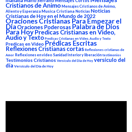
mañana
Mario Serrano
Mensajes Cortos
Cristianos de Animo
Mensajes Cristianos de Animo,
Noticias
Aliento y Esperanza
Musica Cristiana
Noticias
Cristianas de Hoy en el Mundo de 2022
Oraciones Cristianas Para Empezar el
Dia
Palabra de Dios
Oraciones Poderosas
Para Hoy
Predicas Cristianas en Video,
Audio y Texto
Predicas Cristianas en Video, Audio y Texto
Prédicas Escritas
Predicas en Video
Reflexiones Cristianas cortas
Reflexiones cristianas de
Reflexiones en video
Sanidad Interior y liberación
Amor
testimonios
versículo del
Testimonios Cristianos
Versículo del Dia de Hoy
día
Versículo del Día de Hoy
Reproductor
de
vídeo