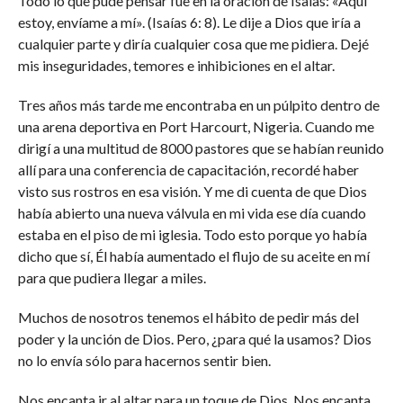
Todo lo que pude pensar fue en la oración de Isaías: «Aquí
estoy, envíame a mí». (Isaías 6: 8). Le dije a Dios que iría a
cualquier parte y diría cualquier cosa que me pidiera. Dejé
mis inseguridades, temores e inhibiciones en el altar.
Tres años más tarde me encontraba en un púlpito dentro de
una arena deportiva en Port Harcourt, Nigeria. Cuando me
dirigí a una multitud de 8000 pastores que se habían reunido
allí para una conferencia de capacitación, recordé haber
visto sus rostros en esa visión. Y me di cuenta de que Dios
había abierto una nueva válvula en mi vida ese día cuando
estaba en el piso de mi iglesia. Todo esto porque yo había
dicho que sí, Él había aumentado el flujo de su aceite en mí
para que pudiera llegar a miles.
Muchos de nosotros tenemos el hábito de pedir más del
poder y la unción de Dios. Pero, ¿para qué la usamos? Dios
no lo envía sólo para hacernos sentir bien.
Nos encanta ir al altar para un toque de Dios. Nos encanta