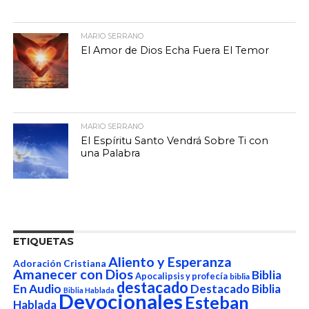
MARIO SERRANO
El Amor de Dios Echa Fuera El Temor
MARIO SERRANO
El Espíritu Santo Vendrá Sobre Ti con
una Palabra
ETIQUETAS
Aliento y Esperanza
Adoración Cristiana
Amanecer con Dios
Biblia
Apocalipsis y profecía
biblia
destacado
En Audio
Destacado Biblia
Biblia Hablada
Devocionales
Esteban
Hablada