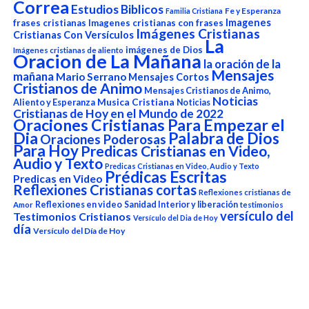
Correa
Estudios Biblicos
Fe y Esperanza
Familia Cristiana
Imagenes
frases cristianas
Imagenes cristianas con frases
Imágenes Cristianas
Cristianas Con Versículos
La
imágenes de Dios
Imágenes cristianas de aliento
Oracion de La Mañana
la oración de la
Mensajes
mañana
Mario Serrano
Mensajes Cortos
Cristianos de Animo
Mensajes Cristianos de Animo,
Noticias
Aliento y Esperanza
Musica Cristiana
Noticias
Cristianas de Hoy en el Mundo de 2022
Oraciones Cristianas Para Empezar el
Dia
Palabra de Dios
Oraciones Poderosas
Para Hoy
Predicas Cristianas en Video,
Audio y Texto
Predicas Cristianas en Video, Audio y Texto
Prédicas Escritas
Predicas en Video
Reflexiones Cristianas cortas
Reflexiones cristianas de
Reflexiones en video
Sanidad Interior y liberación
Amor
testimonios
versículo del
Testimonios Cristianos
Versículo del Dia de Hoy
día
Versículo del Día de Hoy