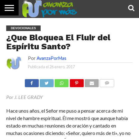
INICIO
PALABRA
DEVOCIONALES
NOTICIAS
TESTIMONIOS
ORACIONES
SOBRE
IMÁGENES
DEVOCIONALES
DE HOY
NOSOTROS
¿Que Bloquea El Fluir del
Espíritu Santo?
Por
AvanzaPorMas
Publicada el
26 enero, 2017
COMENTARIOS
Por J. LEE GRADY
Hace unos años, el Señor me puso a pensar acerca de mi
nivel de hambre espiritual. Él me mostró que aunque había
estado en muchas reuniones de oración y cantado en
muchas ocasiones diciendo: «Señor, quiero más de ti», yo no