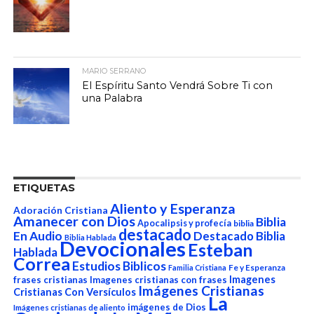
MARIO SERRANO
El Espíritu Santo Vendrá Sobre Ti con
una Palabra
ETIQUETAS
Aliento y Esperanza
Adoración Cristiana
Amanecer con Dios
Biblia
Apocalipsis y profecía
biblia
destacado
En Audio
Destacado Biblia
Biblia Hablada
Devocionales
Esteban
Hablada
Correa
Estudios Biblicos
Fe y Esperanza
Familia Cristiana
Imagenes
frases cristianas
Imagenes cristianas con frases
Imágenes Cristianas
Cristianas Con Versículos
La
imágenes de Dios
Imágenes cristianas de aliento