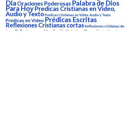
Dia
Palabra de Dios
Oraciones Poderosas
Para Hoy
Predicas Cristianas en Video,
Audio y Texto
Predicas Cristianas en Video, Audio y Texto
Prédicas Escritas
Predicas en Video
Reflexiones Cristianas cortas
Reflexiones cristianas de
Reflexiones en video
Sanidad Interior y liberación
Amor
testimonios
versículo del
Testimonios Cristianos
Versículo del Dia de Hoy
día
Versículo del Día de Hoy
Reproductor
de
vídeo