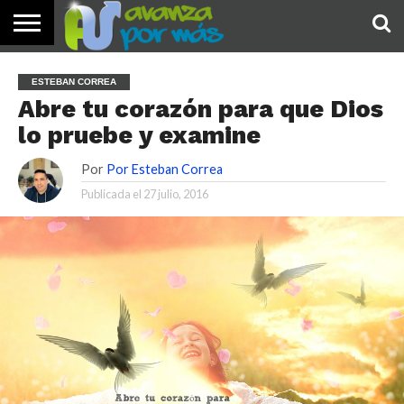
INICIO
PALABRA
DEVOCIONALES
NOTICIAS
TESTIMONIOS
ORACIONES
SOBRE
IMÁGENES
ESTEBAN CORREA
DE HOY
NOSOTROS
Abre tu corazón para que Dios
lo pruebe y examine
Por
Por Esteban Correa
Publicada el
27 julio, 2016