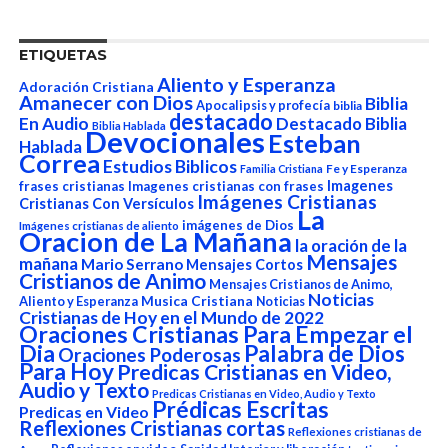
ETIQUETAS
Aliento y Esperanza
Adoración Cristiana
Amanecer con Dios
Biblia
Apocalipsis y profecía
biblia
destacado
En Audio
Destacado Biblia
Biblia Hablada
Devocionales
Esteban
Hablada
Correa
Estudios Biblicos
Fe y Esperanza
Familia Cristiana
Imagenes
frases cristianas
Imagenes cristianas con frases
Imágenes Cristianas
Cristianas Con Versículos
La
imágenes de Dios
Imágenes cristianas de aliento
Oracion de La Mañana
la oración de la
Mensajes
mañana
Mario Serrano
Mensajes Cortos
Cristianos de Animo
Mensajes Cristianos de Animo,
Noticias
Aliento y Esperanza
Musica Cristiana
Noticias
Cristianas de Hoy en el Mundo de 2022
Oraciones Cristianas Para Empezar el
Dia
Palabra de Dios
Oraciones Poderosas
Para Hoy
Predicas Cristianas en Video,
Audio y Texto
Predicas Cristianas en Video, Audio y Texto
Prédicas Escritas
Predicas en Video
Reflexiones Cristianas cortas
Reflexiones cristianas de