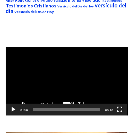
Reflexiones en video
Sanidad Interior y liberación
Amor
testimonios
versículo del
Testimonios Cristianos
Versículo del Dia de Hoy
día
Versículo del Día de Hoy
Reproductor
de
vídeo
00:00
08:18