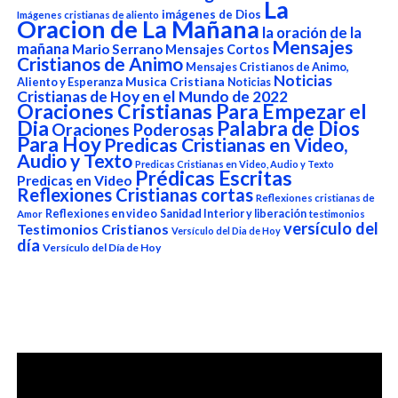
La
imágenes de Dios
Imágenes cristianas de aliento
Oracion de La Mañana
la oración de la
Mensajes
mañana
Mario Serrano
Mensajes Cortos
Cristianos de Animo
Mensajes Cristianos de Animo,
Noticias
Aliento y Esperanza
Musica Cristiana
Noticias
Cristianas de Hoy en el Mundo de 2022
Oraciones Cristianas Para Empezar el
Dia
Palabra de Dios
Oraciones Poderosas
Para Hoy
Predicas Cristianas en Video,
Audio y Texto
Predicas Cristianas en Video, Audio y Texto
Prédicas Escritas
Predicas en Video
Reflexiones Cristianas cortas
Reflexiones cristianas de
Reflexiones en video
Sanidad Interior y liberación
Amor
testimonios
versículo del
Testimonios Cristianos
Versículo del Dia de Hoy
día
Versículo del Día de Hoy
Reproductor
de
vídeo