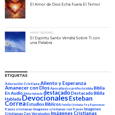
El Amor de Dios Echa Fuera El Temor
MARIO SERRANO
El Espíritu Santo Vendrá Sobre Ti con
una Palabra
ETIQUETAS
Aliento y Esperanza
Adoración Cristiana
Amanecer con Dios
Biblia
Apocalipsis y profecía
biblia
destacado
En Audio
Destacado Biblia
Biblia Hablada
Devocionales
Esteban
Hablada
Correa
Estudios Biblicos
Fe y Esperanza
Familia Cristiana
Imagenes
frases cristianas
Imagenes cristianas con frases
Imágenes Cristianas
Cristianas Con Versículos