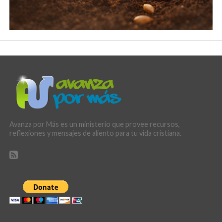
Avanza por Más es un ministerio que provee recursos,
reflexiones y mensajes de aliento para tu vida cristiana.