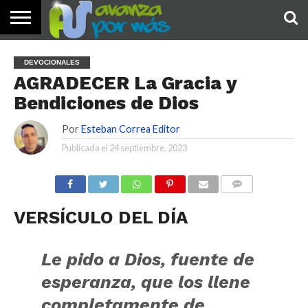
INICIO
PALABRA
DEVOCIONALES
NOTICIAS
TESTIMONIOS
ORACIONES
SOBRE
IMÁGENES
DEVOCIONALES
DE HOY
NOSOTROS
AGRADECER La Gracia y
Bendiciones de Dios
Por
Esteban Correa Editor
Publicada el
24 septiembre, 2023
COMENTARIOS
VERSÍCULO DEL DÍA
Le pido a Dios, fuente de
esperanza, que los llene
completamente de