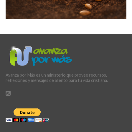
Avanza por Más es un ministerio que provee recursos,
reflexiones y mensajes de aliento para tu vida cristiana.