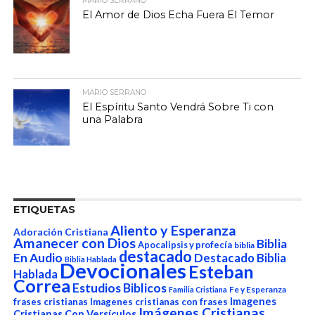
MARIO SERRANO
El Amor de Dios Echa Fuera El Temor
MARIO SERRANO
El Espíritu Santo Vendrá Sobre Ti con
una Palabra
ETIQUETAS
Aliento y Esperanza
Adoración Cristiana
Amanecer con Dios
Biblia
Apocalipsis y profecía
biblia
destacado
En Audio
Destacado Biblia
Biblia Hablada
Devocionales
Esteban
Hablada
Correa
Estudios Biblicos
Fe y Esperanza
Familia Cristiana
Imagenes
frases cristianas
Imagenes cristianas con frases
Imágenes Cristianas
Cristianas Con Versículos