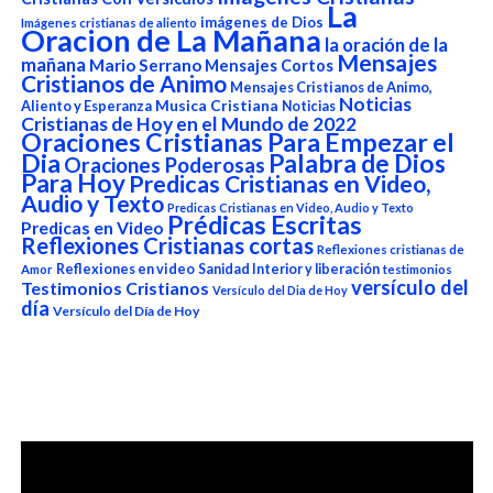
La
imágenes de Dios
Imágenes cristianas de aliento
Oracion de La Mañana
la oración de la
Mensajes
mañana
Mario Serrano
Mensajes Cortos
Cristianos de Animo
Mensajes Cristianos de Animo,
Noticias
Aliento y Esperanza
Musica Cristiana
Noticias
Cristianas de Hoy en el Mundo de 2022
Oraciones Cristianas Para Empezar el
Dia
Palabra de Dios
Oraciones Poderosas
Para Hoy
Predicas Cristianas en Video,
Audio y Texto
Predicas Cristianas en Video, Audio y Texto
Prédicas Escritas
Predicas en Video
Reflexiones Cristianas cortas
Reflexiones cristianas de
Reflexiones en video
Sanidad Interior y liberación
Amor
testimonios
versículo del
Testimonios Cristianos
Versículo del Dia de Hoy
día
Versículo del Día de Hoy
Reproductor
de
vídeo