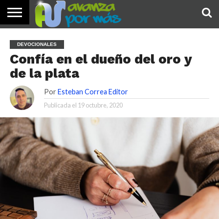
INICIO
PALABRA
DEVOCIONALES
NOTICIAS
TESTIMONIOS
ORACIONES
SOBRE
IMÁGENES
DEVOCIONALES
DE HOY
NOSOTROS
Confía en el dueño del oro y
de la plata
Por
Esteban Correa Editor
Publicada el
19 octubre, 2020