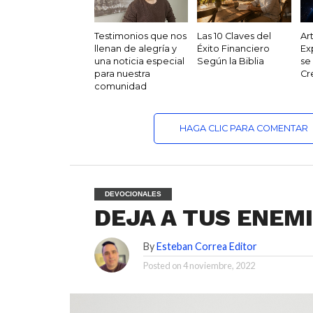
Testimonios que nos
Las 10 Claves del
Ar
llenan de alegría y
Éxito Financiero
Ex
una noticia especial
Según la Biblia
se
para nuestra
Cr
comunidad
HAGA CLIC PARA COMENTAR
DEVOCIONALES
DEJA A TUS ENEM
By
Esteban Correa Editor
Posted on
4 noviembre, 2022