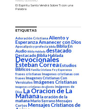
MARIO SERRANO
El Espíritu Santo Vendrá Sobre Ti con una
Palabra
ETIQUETAS
Aliento y
Adoración Cristiana
Esperanza
Amanecer con Dios
Biblia En
Apocalipsis y profecía
biblia
destacado
Audio
Biblia Hablada
Destacado Biblia Hablada
Devocionales
Esteban Correa
Estudios
Biblicos
Fe y Esperanza
Familia Cristiana
frases cristianas
Imagenes cristianas con
Imagenes Cristianas Con
frases
Imágenes Cristianas
Versículos
imágenes de
Imágenes cristianas de aliento
La Oracion de La
Dios
Mañana
la oración de la
mañana
Mario Serrano
Mensajes
Mensajes Cristianos de
Cortos