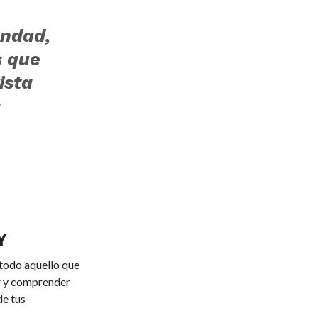
ondad,
s que
ista
s
Y
 todo aquello que
ver y comprender
de tus