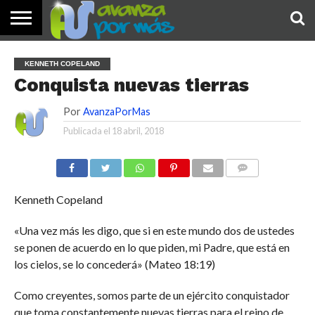
INICIO
PALABRA
DEVOCIONALES
NOTICIAS
TESTIMONIOS
ORACIONES
SOBRE
IMÁGENES
KENNETH COPELAND
DE HOY
NOSOTROS
Conquista nuevas tierras
Por
AvanzaPorMas
Publicada el
18 abril, 2018
COMENTARIOS
Kenneth Copeland
«Una vez más les digo, que si en este mundo dos de ustedes
se ponen de acuerdo en lo que piden, mi Padre, que está en
los cielos, se lo concederá» (Mateo 18:19)
Como creyentes, somos parte de un ejército conquistador
que toma constantemente nuevas tierras para el reino de