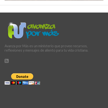
Avanza por Más es un ministerio que provee recursos,
reflexiones y mensajes de aliento para tu vida cristiana.