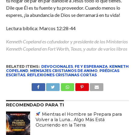
tu hogar de par en par dándole a Jesús todo lo que tienes.
Dile que Él es tu fuente y tu proveedor. Cuando menos lo
esperes, ¡la abundancia de Dios se derramará en tu vida!
Lectura bíblica: Marcos 12:28-44
Kenneth Copeland es cofundador y presidente de los Ministerios
Kenneth Copeland en Fort Worth, Texas, y autor de varios libros
RELATED ITEMS:
DEVOCIONALES
,
FE Y ESPERANZA
,
KENNETH
COPELAND
,
MENSAJES CRISTIANOS DE ANIMO
,
PRÉDICAS
ESCRITAS
,
REFLEXIONES CRISTIANAS CORTAS
RECOMENDADO PARA TI
Mientras el Hombre se Prepara para
Volver a la Luna… Algo Más Está
Ocurriendo en la Tierra