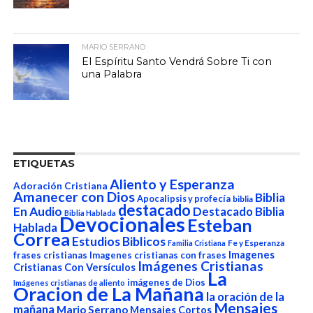
MARIO SERRANO
El Espíritu Santo Vendrá Sobre Ti con
una Palabra
ETIQUETAS
Aliento y Esperanza
Adoración Cristiana
Amanecer con Dios
Biblia
Apocalipsis y profecía
biblia
destacado
En Audio
Destacado Biblia
Biblia Hablada
Devocionales
Esteban
Hablada
Correa
Estudios Biblicos
Fe y Esperanza
Familia Cristiana
Imagenes
frases cristianas
Imagenes cristianas con frases
Imágenes Cristianas
Cristianas Con Versículos
La
imágenes de Dios
Imágenes cristianas de aliento
Oracion de La Mañana
la oración de la
Mensajes
mañana
Mario Serrano
Mensajes Cortos