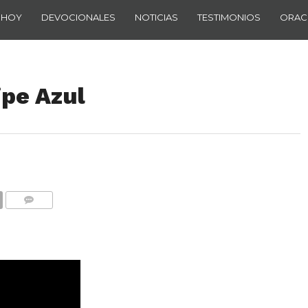
 HOY
DEVOCIONALES
NOTICIAS
TESTIMONIOS
ORAC
ipe Azul
COMENTARIOS