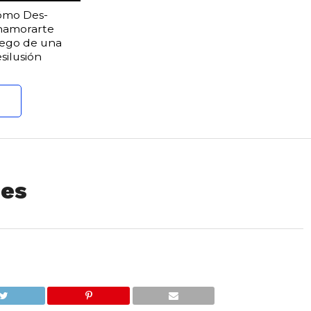
ómo Des-
namorarte
ego de una
silusión
ues