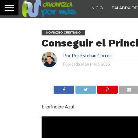
INICIO
PALABRA DE
NOVIAZGO CRISTIANO
Conseguir el Princ
Por
Por Esteban Correa
Publicada el
14 enero, 2015
El principe Azul