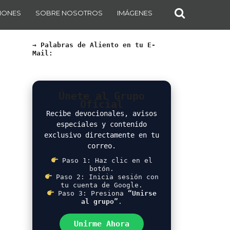
IONES
SOBRE NOSOTROS
IMÁGENES
→ Palabras de Aliento en tu E-
Mail:
Únete al Grupo
Oficial
Recibe devocionales, avisos
especiales y contenido
exclusivo directamente en tu
correo.
Paso 1: Haz clic en el
botón.
Paso 2: Inicia sesión con
tu cuenta de Google.
Paso 3: Presiona
“Unirse
al grupo”
.
Unirme Ahora