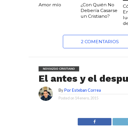
Amor mío
¿Con Quién No
C
Debería Casarse
E
un Cristiano?
lu
de
2 COMENTARIOS
NOVIAZGO CRISTIANO
El antes y el desp
By
Por Esteban Correa
Posted on
14 enero, 2015