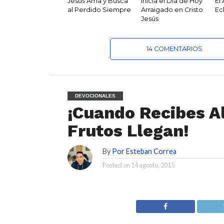
Jesús Ama y Busca
Inicia el Dia de Hoy
El
al Perdido Siempre
Arraigado en Cristo
Ec
Jesús
14 COMENTARIOS
DEVOCIONALES
¡Cuando Recibes Al
Frutos Llegan!
By
Por Esteban Correa
Posted on
14 agosto, 2015