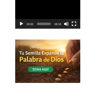
vídeo
00:00
08:18