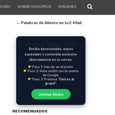
IONES
SOBRE NOSOTROS
IMÁGENES
→ Palabras de Aliento en tu E-Mail:
Únete al Grupo Oficial
Recibe devocionales, avisos
especiales y contenido exclusivo
directamente en tu correo.
Paso 1: Haz clic en el botón.
Paso 2: Inicia sesión con tu cuenta
de Google.
Paso 3: Presiona
“Unirse al
grupo”
.
Unirme Ahora
RECOMENDADOS