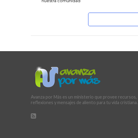
nuestra comunidad
Avanza por Más es un ministerio que provee recursos,
reflexiones y mensajes de aliento para tu vida cristiana.