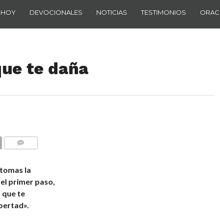
 HOY
DEVOCIONALES
NOTICIAS
TESTIMONIOS
ORAC
que te daña
COMENTARIOS
 tomas la
 el primer paso,
 que te
ibertad».