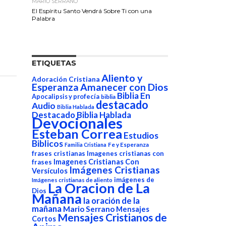
MARIO SERRANO
El Espíritu Santo Vendrá Sobre Ti con una
Palabra
ETIQUETAS
Aliento y
Adoración Cristiana
Esperanza
Amanecer con Dios
Biblia En
Apocalipsis y profecía
biblia
destacado
Audio
Biblia Hablada
Destacado Biblia Hablada
Devocionales
Esteban Correa
Estudios
Biblicos
Fe y Esperanza
Familia Cristiana
frases cristianas
Imagenes cristianas con
Imagenes Cristianas Con
frases
Imágenes Cristianas
Versículos
imágenes de
Imágenes cristianas de aliento
La Oracion de La
Dios
Mañana
la oración de la
mañana
Mario Serrano
Mensajes
Mensajes Cristianos de
Cortos