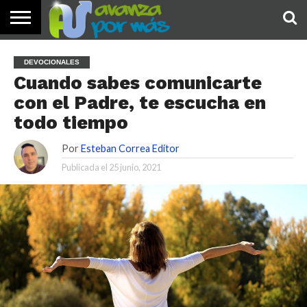
INICIO
PALABRA
DEVOCIONALES
NOTICIAS
TESTIMONIOS
ORACIONES
SOBRE
IMÁGENES
DEVOCIONALES
DE HOY
NOSOTROS
Cuando sabes comunicarte
con el Padre, te escucha en
todo tiempo
Por
Esteban Correa Editor
Publicada el
25 junio, 2021