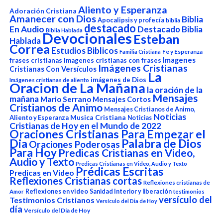
Aliento y Esperanza
Adoración Cristiana
Amanecer con Dios
Biblia
Apocalipsis y profecía
biblia
destacado
En Audio
Destacado Biblia
Biblia Hablada
Devocionales
Esteban
Hablada
Correa
Estudios Biblicos
Fe y Esperanza
Familia Cristiana
Imagenes
frases cristianas
Imagenes cristianas con frases
Imágenes Cristianas
Cristianas Con Versículos
La
imágenes de Dios
Imágenes cristianas de aliento
Oracion de La Mañana
la oración de la
Mensajes
mañana
Mario Serrano
Mensajes Cortos
Cristianos de Animo
Mensajes Cristianos de Animo,
Noticias
Aliento y Esperanza
Musica Cristiana
Noticias
Cristianas de Hoy en el Mundo de 2022
Oraciones Cristianas Para Empezar el
Dia
Palabra de Dios
Oraciones Poderosas
Para Hoy
Predicas Cristianas en Video,
Audio y Texto
Predicas Cristianas en Video, Audio y Texto
Prédicas Escritas
Predicas en Video
Reflexiones Cristianas cortas
Reflexiones cristianas de
Reflexiones en video
Sanidad Interior y liberación
Amor
testimonios
versículo del
Testimonios Cristianos
Versículo del Dia de Hoy
día
Versículo del Día de Hoy