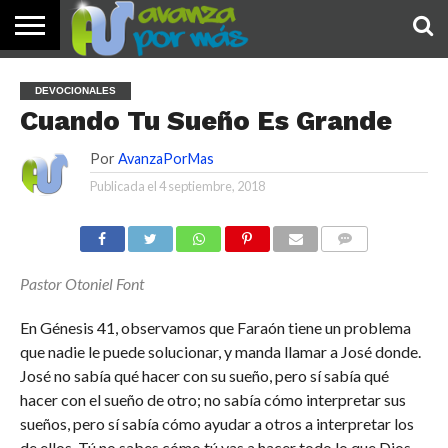
INICIO
PALABRA
DEVOCIONALES
NOTICIAS
TESTIMONIOS
ORACIONES
SOBRE
IMÁGENES
DEVOCIONALES
DE HOY
NOSOTROS
Cuando Tu Sueño Es Grande
Por
AvanzaPorMas
Publicada el
4 septiembre, 2018
COMENTARIOS
Pastor Otoniel Font
En Génesis 41, observamos que Faraón tiene un problema
que nadie le puede solucionar, y manda llamar a José donde.
José no sabía qué hacer con su sueño, pero sí sabía qué
hacer con el sueño de otro; no sabía cómo interpretar sus
sueños, pero sí sabía cómo ayudar a otros a interpretar los
de ellos. Tú no sabes cómo tú vas a hacer todo lo que Dios