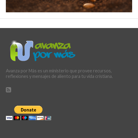
Avanza por Más es un ministerio que provee recursos,
reflexiones y mensajes de aliento para tu vida cristiana.