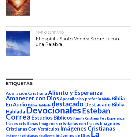
MARIO SERRANO
El Espíritu Santo Vendrá Sobre Ti con
una Palabra
ETIQUETAS
Aliento y Esperanza
Adoración Cristiana
Amanecer con Dios
Biblia
Apocalipsis y profecía
biblia
destacado
En Audio
Destacado Biblia
Biblia Hablada
Devocionales
Esteban
Hablada
Correa
Estudios Biblicos
Fe y Esperanza
Familia Cristiana
Imagenes
frases cristianas
Imagenes cristianas con frases
Imágenes Cristianas
Cristianas Con Versículos
La
imágenes de Dios
Imágenes cristianas de aliento