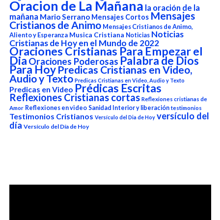
Oracion de La Mañana
la oración de la
Mensajes
mañana
Mario Serrano
Mensajes Cortos
Cristianos de Animo
Mensajes Cristianos de Animo,
Noticias
Aliento y Esperanza
Musica Cristiana
Noticias
Cristianas de Hoy en el Mundo de 2022
Oraciones Cristianas Para Empezar el
Dia
Palabra de Dios
Oraciones Poderosas
Para Hoy
Predicas Cristianas en Video,
Audio y Texto
Predicas Cristianas en Video, Audio y Texto
Prédicas Escritas
Predicas en Video
Reflexiones Cristianas cortas
Reflexiones cristianas de
Reflexiones en video
Sanidad Interior y liberación
Amor
testimonios
versículo del
Testimonios Cristianos
Versículo del Dia de Hoy
día
Versículo del Día de Hoy
Reproductor
de
vídeo