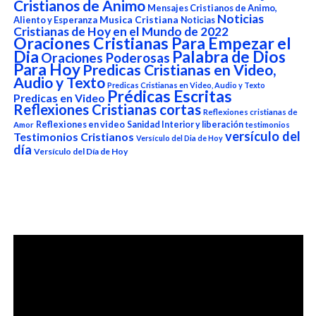
Cristianos de Animo
Mensajes Cristianos de Animo,
Noticias
Aliento y Esperanza
Musica Cristiana
Noticias
Cristianas de Hoy en el Mundo de 2022
Oraciones Cristianas Para Empezar el
Dia
Palabra de Dios
Oraciones Poderosas
Para Hoy
Predicas Cristianas en Video,
Audio y Texto
Predicas Cristianas en Video, Audio y Texto
Prédicas Escritas
Predicas en Video
Reflexiones Cristianas cortas
Reflexiones cristianas de
Reflexiones en video
Sanidad Interior y liberación
Amor
testimonios
versículo del
Testimonios Cristianos
Versículo del Dia de Hoy
día
Versículo del Día de Hoy
Reproductor
de
vídeo