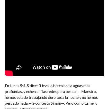
En Lucas 5:4-5 dice: “Lleva la barca hacia aguas más
profundas, y echen allí las redes para pescar. —Maestro,
hemos estado trabajando duro toda la noche y no hemos
pescado nada —le contestó Simón—. Pero como tú me lo
mandas, echaré las redes.”