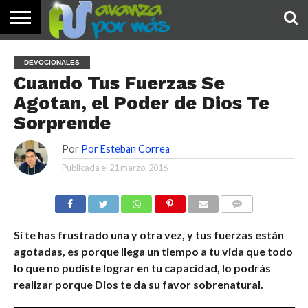
INICIO
PALABRA
DEVOCIONALES
NOTICIAS
TESTIMONIOS
ORACIONES
SOBRE
IMÁGENES
DEVOCIONALES
DE HOY
NOSOTROS
Cuando Tus Fuerzas Se
Agotan, el Poder de Dios Te
Sorprende
Por
Por Esteban Correa
Publicada el
21 marzo, 2016
COMENTARIOS
Si te has frustrado una y otra vez, y tus fuerzas están
agotadas, es porque llega un tiempo a tu vida que todo
lo que no pudiste lograr en tu capacidad, lo podrás
realizar porque Dios te da su favor sobrenatural.