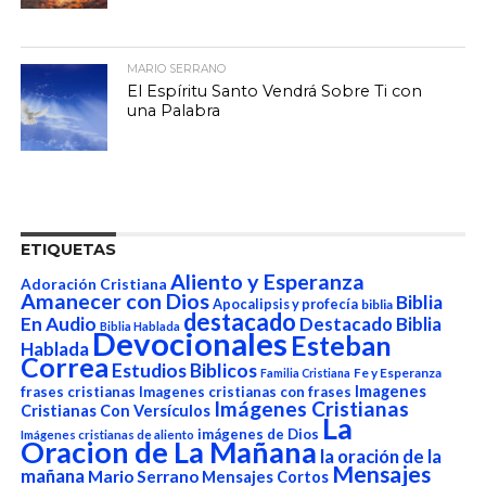
MARIO SERRANO
El Espíritu Santo Vendrá Sobre Ti con
una Palabra
ETIQUETAS
Aliento y Esperanza
Adoración Cristiana
Amanecer con Dios
Biblia
Apocalipsis y profecía
biblia
destacado
En Audio
Destacado Biblia
Biblia Hablada
Devocionales
Esteban
Hablada
Correa
Estudios Biblicos
Fe y Esperanza
Familia Cristiana
Imagenes
frases cristianas
Imagenes cristianas con frases
Imágenes Cristianas
Cristianas Con Versículos
La
imágenes de Dios
Imágenes cristianas de aliento
Oracion de La Mañana
la oración de la
Mensajes
mañana
Mario Serrano
Mensajes Cortos