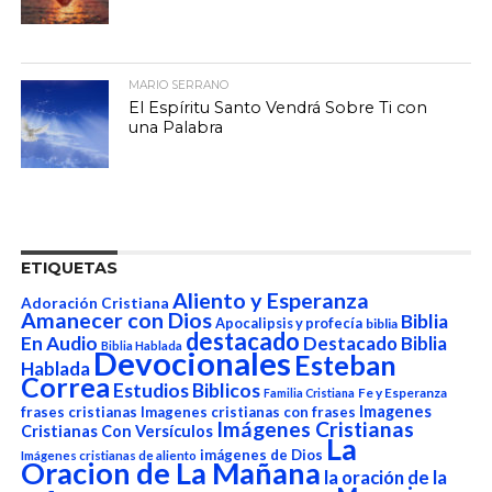
MARIO SERRANO
El Espíritu Santo Vendrá Sobre Ti con
una Palabra
ETIQUETAS
Aliento y Esperanza
Adoración Cristiana
Amanecer con Dios
Biblia
Apocalipsis y profecía
biblia
destacado
En Audio
Destacado Biblia
Biblia Hablada
Devocionales
Esteban
Hablada
Correa
Estudios Biblicos
Fe y Esperanza
Familia Cristiana
Imagenes
frases cristianas
Imagenes cristianas con frases
Imágenes Cristianas
Cristianas Con Versículos
La
imágenes de Dios
Imágenes cristianas de aliento
Oracion de La Mañana
la oración de la