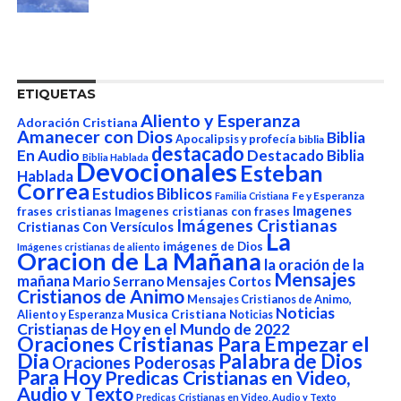
ETIQUETAS
Aliento y Esperanza
Adoración Cristiana
Amanecer con Dios
Biblia
Apocalipsis y profecía
biblia
destacado
En Audio
Destacado Biblia
Biblia Hablada
Devocionales
Esteban
Hablada
Correa
Estudios Biblicos
Fe y Esperanza
Familia Cristiana
Imagenes
frases cristianas
Imagenes cristianas con frases
Imágenes Cristianas
Cristianas Con Versículos
La
imágenes de Dios
Imágenes cristianas de aliento
Oracion de La Mañana
la oración de la
Mensajes
mañana
Mario Serrano
Mensajes Cortos
Cristianos de Animo
Mensajes Cristianos de Animo,
Noticias
Aliento y Esperanza
Musica Cristiana
Noticias
Cristianas de Hoy en el Mundo de 2022
Oraciones Cristianas Para Empezar el
Dia
Palabra de Dios
Oraciones Poderosas
Para Hoy
Predicas Cristianas en Video,
Audio y Texto
Predicas Cristianas en Video, Audio y Texto