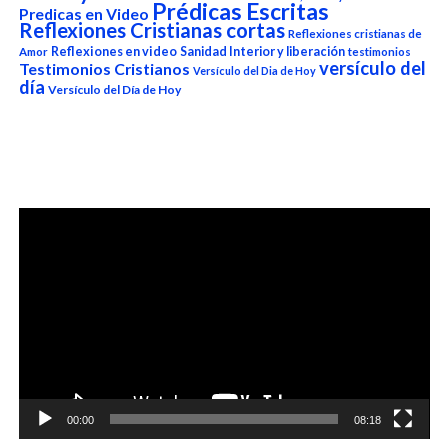
Prédicas Escritas
Predicas en Video
Reflexiones Cristianas cortas
Reflexiones cristianas de
Reflexiones en video
Sanidad Interior y liberación
Amor
testimonios
versículo del
Testimonios Cristianos
Versículo del Dia de Hoy
día
Versículo del Día de Hoy
Reproductor
de
vídeo
00:00
08:18