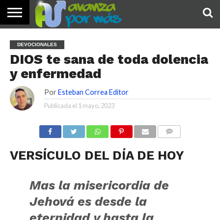
INICIO
PALABRA
DEVOCIONALES
NOTICIAS
TESTIMONIOS
ORACIONES
SOBRE
IMÁGENES
DEVOCIONALES
DE HOY
NOSOTROS
DIOS te sana de toda dolencia
y enfermedad
Por
Esteban Correa Editor
Publicada el
1 mayo, 2023
COMENTARIOS
VERSÍCULO DEL DÍA DE HOY
Mas la misericordia de
Jehová es desde la
eternidad y hasta la