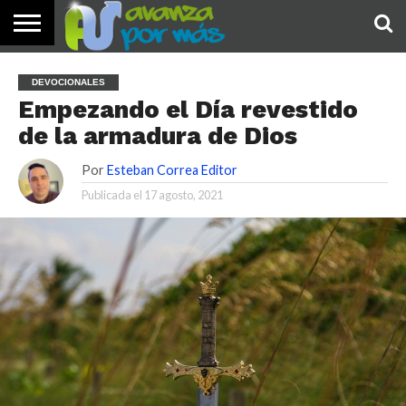
INICIO
PALABRA
DEVOCIONALES
NOTICIAS
TESTIMONIOS
ORACIONES
SOBRE
IMÁGENES
DEVOCIONALES
DE HOY
NOSOTROS
Empezando el Día revestido
de la armadura de Dios
Por
Esteban Correa Editor
Publicada el
17 agosto, 2021