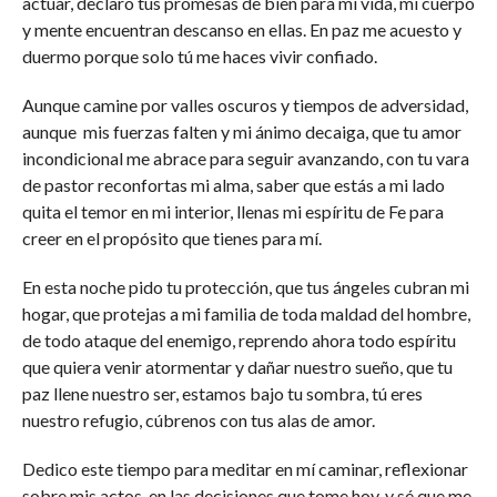
actuar, declaro tus promesas de bien para mi vida, mi cuerpo
y mente encuentran descanso en ellas. En paz me acuesto y
duermo porque solo tú me haces vivir confiado.
Aunque camine por valles oscuros y tiempos de adversidad,
aunque mis fuerzas falten y mi ánimo decaiga, que tu amor
incondicional me abrace para seguir avanzando, con tu vara
de pastor reconfortas mi alma, saber que estás a mi lado
quita el temor en mi interior, llenas mi espíritu de Fe para
creer en el propósito que tienes para mí.
En esta noche pido tu protección, que tus ángeles cubran mi
hogar, que protejas a mi familia de toda maldad del hombre,
de todo ataque del enemigo, reprendo ahora todo espíritu
que quiera venir atormentar y dañar nuestro sueño, que tu
paz llene nuestro ser, estamos bajo tu sombra, tú eres
nuestro refugio, cúbrenos con tus alas de amor.
Dedico este tiempo para meditar en mí caminar, reflexionar
sobre mis actos, en las decisiones que tome hoy, y sé que me