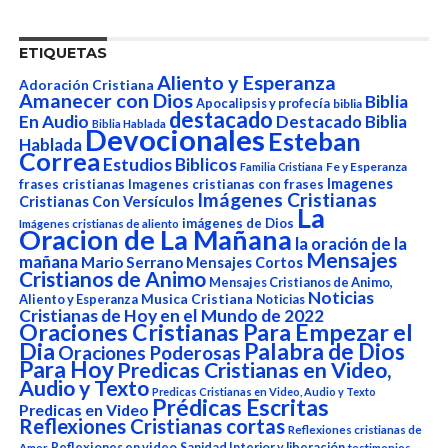
ETIQUETAS
Aliento y Esperanza
Adoración Cristiana
Amanecer con Dios
Biblia
Apocalipsis y profecía
biblia
destacado
En Audio
Destacado Biblia
Biblia Hablada
Devocionales
Esteban
Hablada
Correa
Estudios Biblicos
Fe y Esperanza
Familia Cristiana
Imagenes
frases cristianas
Imagenes cristianas con frases
Imágenes Cristianas
Cristianas Con Versículos
La
imágenes de Dios
Imágenes cristianas de aliento
Oracion de La Mañana
la oración de la
Mensajes
mañana
Mario Serrano
Mensajes Cortos
Cristianos de Animo
Mensajes Cristianos de Animo,
Noticias
Aliento y Esperanza
Musica Cristiana
Noticias
Cristianas de Hoy en el Mundo de 2022
Oraciones Cristianas Para Empezar el
Dia
Palabra de Dios
Oraciones Poderosas
Para Hoy
Predicas Cristianas en Video,
Audio y Texto
Predicas Cristianas en Video, Audio y Texto
Prédicas Escritas
Predicas en Video
Reflexiones Cristianas cortas
Reflexiones cristianas de
Reflexiones en video
Sanidad Interior y liberación
Amor
testimonios