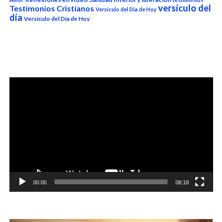
versículo del
Testimonios Cristianos
Versículo del Dia de Hoy
día
Versículo del Día de Hoy
Reproductor
de
vídeo
00:00
08:18