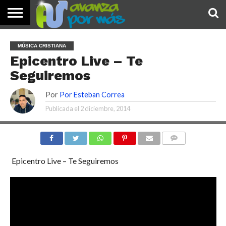
INICIO
PALABRA
DEVOCIONALES
NOTICIAS
TESTIMONIOS
ORACIONES
SOBRE
IMÁGENES
MÚSICA CRISTIANA
DE HOY
NOSOTROS
Epicentro Live – Te
Seguiremos
Por
Por Esteban Correa
Publicada el
2 diciembre, 2014
COMENTARIOS
Epicentro Live – Te Seguiremos