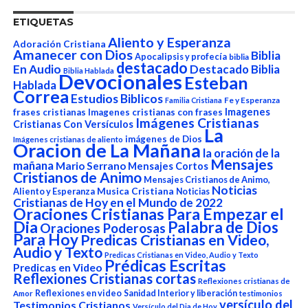
ETIQUETAS
Aliento y Esperanza
Adoración Cristiana
Amanecer con Dios
Biblia
Apocalipsis y profecía
biblia
destacado
En Audio
Destacado Biblia
Biblia Hablada
Devocionales
Esteban
Hablada
Correa
Estudios Biblicos
Fe y Esperanza
Familia Cristiana
Imagenes
frases cristianas
Imagenes cristianas con frases
Imágenes Cristianas
Cristianas Con Versículos
La
imágenes de Dios
Imágenes cristianas de aliento
Oracion de La Mañana
la oración de la
Mensajes
mañana
Mario Serrano
Mensajes Cortos
Cristianos de Animo
Mensajes Cristianos de Animo,
Noticias
Aliento y Esperanza
Musica Cristiana
Noticias
Cristianas de Hoy en el Mundo de 2022
Oraciones Cristianas Para Empezar el
Dia
Palabra de Dios
Oraciones Poderosas
Para Hoy
Predicas Cristianas en Video,
Audio y Texto
Predicas Cristianas en Video, Audio y Texto
Prédicas Escritas
Predicas en Video
Reflexiones Cristianas cortas
Reflexiones cristianas de
Reflexiones en video
Sanidad Interior y liberación
Amor
testimonios
versículo del
Testimonios Cristianos
Versículo del Dia de Hoy