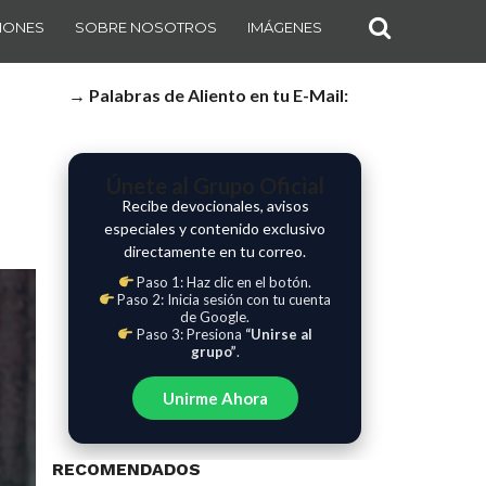
IONES
SOBRE NOSOTROS
IMÁGENES
→ Palabras de Aliento en tu E-Mail:
Únete al Grupo Oficial
Recibe devocionales, avisos
especiales y contenido exclusivo
directamente en tu correo.
Paso 1: Haz clic en el botón.
Paso 2: Inicia sesión con tu cuenta
de Google.
Paso 3: Presiona
“Unirse al
grupo”
.
Unirme Ahora
RECOMENDADOS