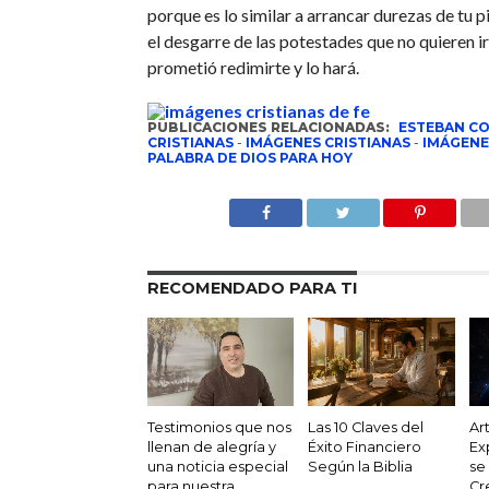
porque es lo similar a arrancar durezas de tu pi
el desgarre de las potestades que no quieren ir
prometió redimirte y lo hará.
PUBLICACIONES RELACIONADAS:
ESTEBAN C
CRISTIANAS
-
IMÁGENES CRISTIANAS
-
IMÁGENE
PALABRA DE DIOS PARA HOY
RECOMENDADO PARA TI
Testimonios que nos
Las 10 Claves del
Ar
llenan de alegría y
Éxito Financiero
Ex
una noticia especial
Según la Biblia
se
para nuestra
Cr