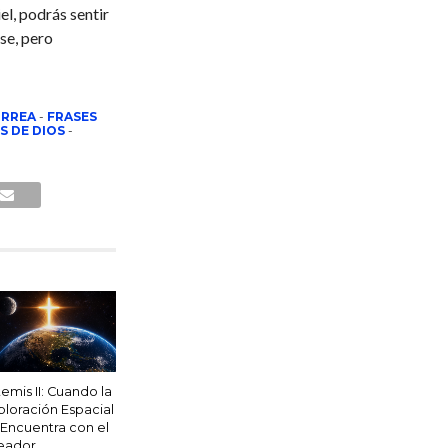
el, podrás sentir
se, pero
ORREA
-
FRASES
S DE DIOS
-
temis II: Cuando la
ploración Espacial
 Encuentra con el
eador