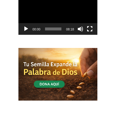
vídeo
00:00
08:18