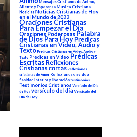
Animo
Mensajes Cristianos de Animo,
Aliento y Esperanza
Musica Cristiana
Noticias Cristianas de Hoy
Noticias
en el Mundo de 2022
Oraciones Cristianas
Para Empezar el Dia
Palabra
Oraciones Poderosas
de Dios Para Hoy
Predicas
Cristianas en Video, Audio y
Texto
Predicas Cristianas en Video, Audio y
Prédicas
Predicas en Video
Texto
Escritas
Reflexiones
Cristianas cortas
Reflexiones
Reflexiones en video
cristianas de Amor
Sanidad Interior y liberación
testimonios
Testimonios Cristianos
Versículo del Dia
versículo del día
Versículo del
de Hoy
Día de Hoy
Reproductor
de