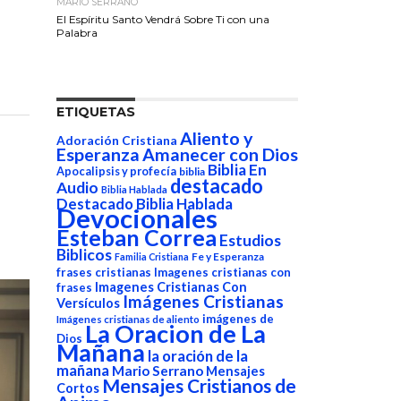
MARIO SERRANO
El Espíritu Santo Vendrá Sobre Ti con una
Palabra
ETIQUETAS
Aliento y
Adoración Cristiana
Esperanza
Amanecer con Dios
Biblia En
Apocalipsis y profecía
biblia
destacado
Audio
Biblia Hablada
Destacado Biblia Hablada
Devocionales
Esteban Correa
Estudios
Biblicos
Fe y Esperanza
Familia Cristiana
frases cristianas
Imagenes cristianas con
Imagenes Cristianas Con
frases
Imágenes Cristianas
Versículos
imágenes de
Imágenes cristianas de aliento
La Oracion de La
Dios
Mañana
la oración de la
mañana
Mario Serrano
Mensajes
Mensajes Cristianos de
Cortos