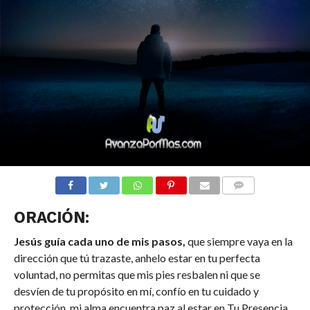
COMENTARIOS
ORACIÓN:
Jesús guía cada uno de mis pasos,
que siempre vaya en la
dirección que tú trazaste, anhelo estar en tu perfecta
voluntad, no permitas que mis pies resbalen ni que se
desvíen de tu propósito en mí, confío en tu cuidado y
protección, mi alma encuentra paz al estar en Tu Presencia