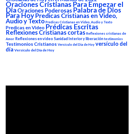
Oraciones Cristianas Para Empezar el
Dia
Palabra de Dios
Oraciones Poderosas
Para Hoy
Predicas Cristianas en Video,
Audio y Texto
Predicas Cristianas en Video, Audio y Texto
Prédicas Escritas
Predicas en Video
Reflexiones Cristianas cortas
Reflexiones cristianas de
Reflexiones en video
Sanidad Interior y liberación
Amor
testimonios
versículo del
Testimonios Cristianos
Versículo del Dia de Hoy
día
Versículo del Día de Hoy
Reproductor
de
vídeo