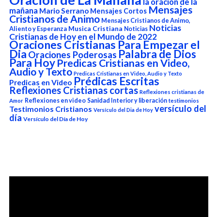
la oración de la
Mensajes
mañana
Mario Serrano
Mensajes Cortos
Cristianos de Animo
Mensajes Cristianos de Animo,
Noticias
Aliento y Esperanza
Musica Cristiana
Noticias
Cristianas de Hoy en el Mundo de 2022
Oraciones Cristianas Para Empezar el
Dia
Palabra de Dios
Oraciones Poderosas
Para Hoy
Predicas Cristianas en Video,
Audio y Texto
Predicas Cristianas en Video, Audio y Texto
Prédicas Escritas
Predicas en Video
Reflexiones Cristianas cortas
Reflexiones cristianas de
Reflexiones en video
Sanidad Interior y liberación
Amor
testimonios
versículo del
Testimonios Cristianos
Versículo del Dia de Hoy
día
Versículo del Día de Hoy
Reproductor
de
vídeo