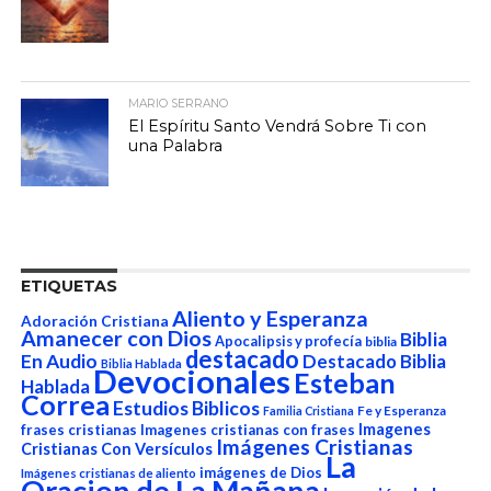
MARIO SERRANO
El Espíritu Santo Vendrá Sobre Ti con
una Palabra
ETIQUETAS
Aliento y Esperanza
Adoración Cristiana
Amanecer con Dios
Biblia
Apocalipsis y profecía
biblia
destacado
En Audio
Destacado Biblia
Biblia Hablada
Devocionales
Esteban
Hablada
Correa
Estudios Biblicos
Fe y Esperanza
Familia Cristiana
Imagenes
frases cristianas
Imagenes cristianas con frases
Imágenes Cristianas
Cristianas Con Versículos
La
imágenes de Dios
Imágenes cristianas de aliento
Oracion de La Mañana