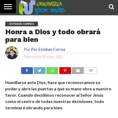
INICIO
PALABRA
DEVOCIONALES
NOTICIAS
TESTIMONIOS
ORACIONES
SOBRE
IMÁGENES
ESTEBAN CORREA
DE HOY
NOSOTROS
Honra a Dios y todo obrará
para bien
Por
Por Esteban Correa
Publicada el
29 mayo, 2015
COMENTARIOS
Humillarse ante Dios, hace que reconozcamos su
poder y abre las puertas a que su mano obre a nuestro
favor. Cuando decidimos reconocer al Señor Jesús
como el centro de todas nuestras decisiones, todo
terminará obrando para bien.