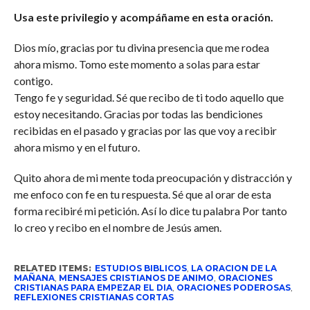
Usa este privilegio y acompáñame en esta oración.
Dios mío, gracias por tu divina presencia que me rodea
ahora mismo. Tomo este momento a solas para estar
contigo.
Tengo fe y seguridad. Sé que recibo de ti todo aquello que
estoy necesitando. Gracias por todas las bendiciones
recibidas en el pasado y gracias por las que voy a recibir
ahora mismo y en el futuro.
Quito ahora de mi mente toda preocupación y distracción y
me enfoco con fe en tu respuesta. Sé que al orar de esta
forma recibiré mi petición. Así lo dice tu palabra Por tanto
lo creo y recibo en el nombre de Jesús amen.
RELATED ITEMS:
ESTUDIOS BIBLICOS
,
LA ORACION DE LA
MAÑANA
,
MENSAJES CRISTIANOS DE ANIMO
,
ORACIONES
CRISTIANAS PARA EMPEZAR EL DIA
,
ORACIONES PODEROSAS
,
REFLEXIONES CRISTIANAS CORTAS