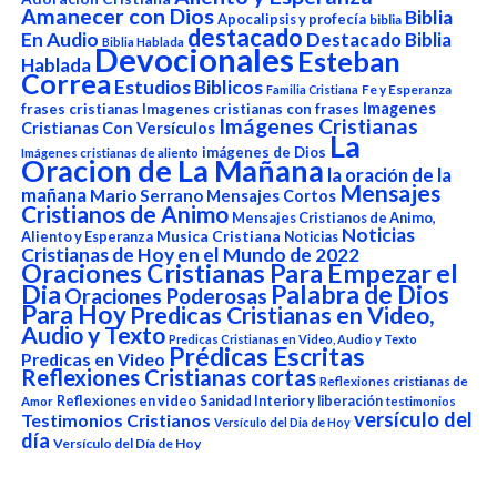
Amanecer con Dios
Biblia
Apocalipsis y profecía
biblia
destacado
En Audio
Destacado Biblia
Biblia Hablada
Devocionales
Esteban
Hablada
Correa
Estudios Biblicos
Fe y Esperanza
Familia Cristiana
Imagenes
frases cristianas
Imagenes cristianas con frases
Imágenes Cristianas
Cristianas Con Versículos
La
imágenes de Dios
Imágenes cristianas de aliento
Oracion de La Mañana
la oración de la
Mensajes
mañana
Mario Serrano
Mensajes Cortos
Cristianos de Animo
Mensajes Cristianos de Animo,
Noticias
Aliento y Esperanza
Musica Cristiana
Noticias
Cristianas de Hoy en el Mundo de 2022
Oraciones Cristianas Para Empezar el
Dia
Palabra de Dios
Oraciones Poderosas
Para Hoy
Predicas Cristianas en Video,
Audio y Texto
Predicas Cristianas en Video, Audio y Texto
Prédicas Escritas
Predicas en Video
Reflexiones Cristianas cortas
Reflexiones cristianas de
Reflexiones en video
Sanidad Interior y liberación
Amor
testimonios
versículo del
Testimonios Cristianos
Versículo del Dia de Hoy
día
Versículo del Día de Hoy