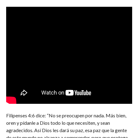
Filipenses 4:6 dice: “No se preocupen por nada. Más bien,
oren y pídanle a Dios todo lo que necesiten, y sean
agradecidos. Así Dios les dará su paz, esa paz que la gente
de este mundo no alcanza a comprender, pero que protege