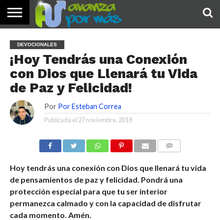
INICIO
PALABRA
DEVOCIONALES
NOTICIAS
TESTIMONIOS
ORACIONES
SOBRE
IMÁGENES
DEVOCIONALES
DE HOY
NOSOTROS
¡Hoy Tendrás una Conexión
con Dios que Llenará tu Vida
de Paz y Felicidad!
Por
Por Esteban Correa
Publicada el
27 noviembre, 2018
COMENTARIOS
Hoy tendrás una conexión con Dios que llenará tu vida
de pensamientos de paz y felicidad. Pondrá una
protección especial para que tu ser interior
permanezca calmado y con la capacidad de disfrutar
cada momento. Amén.