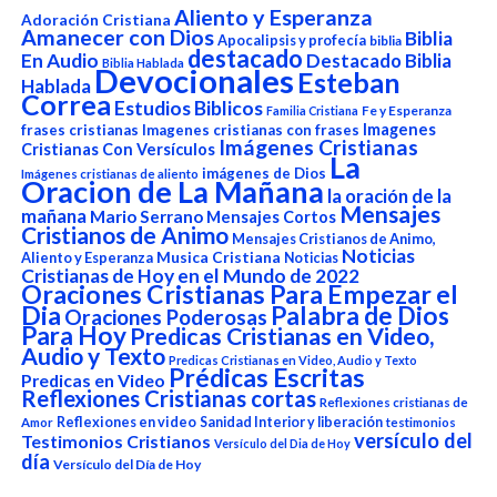
Aliento y Esperanza
Adoración Cristiana
Amanecer con Dios
Biblia
Apocalipsis y profecía
biblia
destacado
En Audio
Destacado Biblia
Biblia Hablada
Devocionales
Esteban
Hablada
Correa
Estudios Biblicos
Fe y Esperanza
Familia Cristiana
Imagenes
frases cristianas
Imagenes cristianas con frases
Imágenes Cristianas
Cristianas Con Versículos
La
imágenes de Dios
Imágenes cristianas de aliento
Oracion de La Mañana
la oración de la
Mensajes
mañana
Mario Serrano
Mensajes Cortos
Cristianos de Animo
Mensajes Cristianos de Animo,
Noticias
Aliento y Esperanza
Musica Cristiana
Noticias
Cristianas de Hoy en el Mundo de 2022
Oraciones Cristianas Para Empezar el
Dia
Palabra de Dios
Oraciones Poderosas
Para Hoy
Predicas Cristianas en Video,
Audio y Texto
Predicas Cristianas en Video, Audio y Texto
Prédicas Escritas
Predicas en Video
Reflexiones Cristianas cortas
Reflexiones cristianas de
Reflexiones en video
Sanidad Interior y liberación
Amor
testimonios
versículo del
Testimonios Cristianos
Versículo del Dia de Hoy
día
Versículo del Día de Hoy