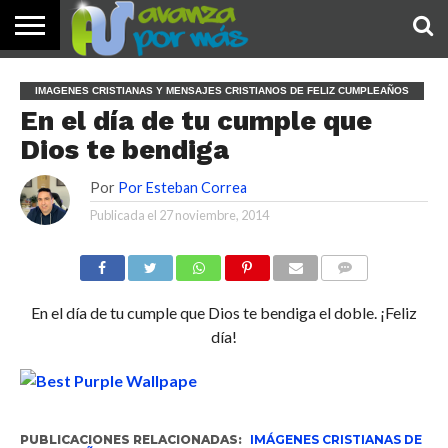
INICIO
PALABRA
DEVOCIONALES
NOTICIAS
TESTIMONIOS
ORACIONES
SOBRE
IMÁGENES
IMAGENES CRISTIANAS Y MENSAJES CRISTIANOS DE FELIZ CUMPLEAÑOS
DE HOY
NOSOTROS
En el día de tu cumple que
Dios te bendiga
Por
Por Esteban Correa
Publicada el
27 noviembre, 2014
COMENTARIOS
En el día de tu cumple que Dios te bendiga el doble. ¡Feliz
día!
PUBLICACIONES RELACIONADAS:
IMÁGENES CRISTIANAS DE